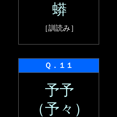
蟒
［訓読み］
Ｑ．１１
予予
（予々）