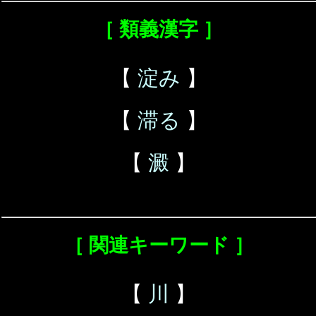
［ 類義漢字 ］
【
淀み
】
【
滞る
】
【
澱
】
［ 関連キーワード ］
【
川
】