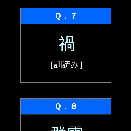
Ｑ．７
禍
［訓読み］
Ｑ．８