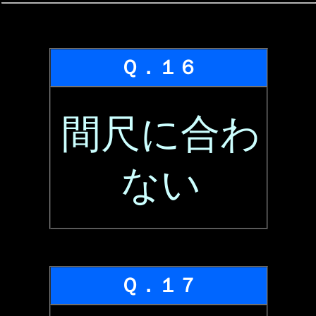
Ｑ．１６
間尺に合わ
ない
Ｑ．１７