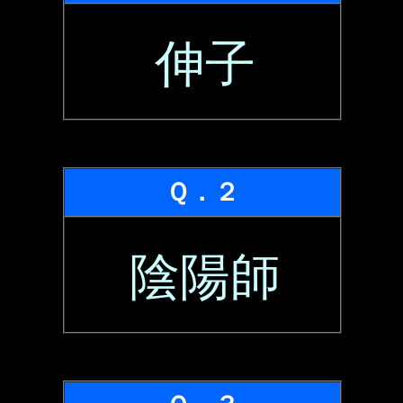
伸子
Ｑ．２
陰陽師