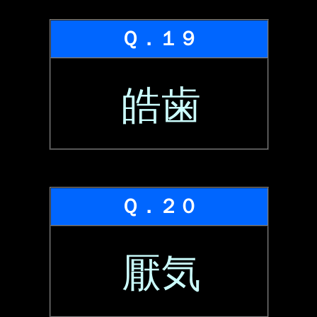
Ｑ．１９
皓歯
Ｑ．２０
厭気