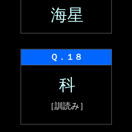
海星
Ｑ．１８
科
［訓読み］