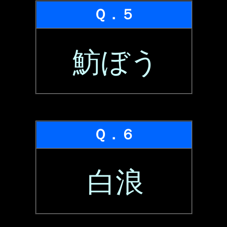
Ｑ．５
魴ぼう
Ｑ．６
白浪