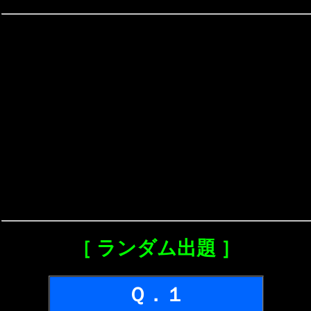
［ ランダム出題 ］
Ｑ．１