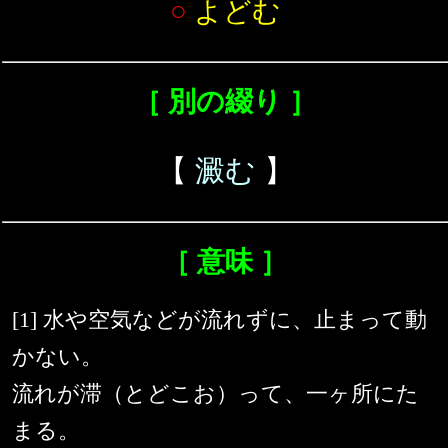
○
よどむ
［ 別の綴り ］
【
澱む
】
［ 意味 ］
[1] 水や空気などが流れずに、止まって動
かない。
流れが滞（とどこお）って、一ヶ所にた
まる。