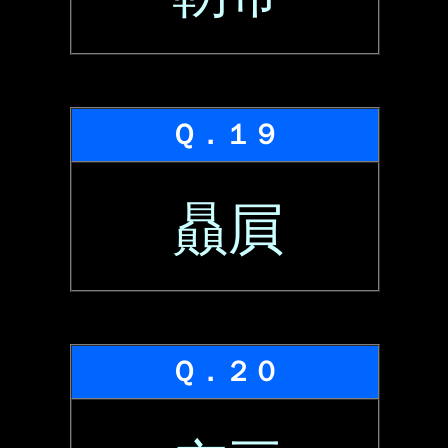
Ｑ．１９
贔屓
Ｑ．２０