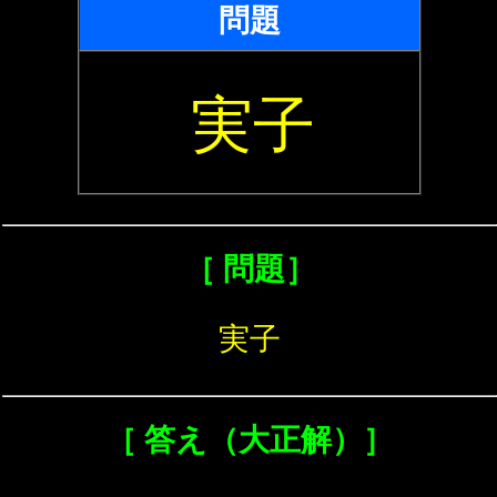
問題
実子
［ 問題］
実子
［ 答え（大正解）］