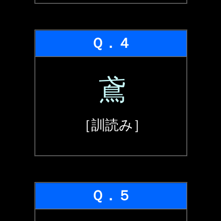
Ｑ．４
鳶
［訓読み］
Ｑ．５