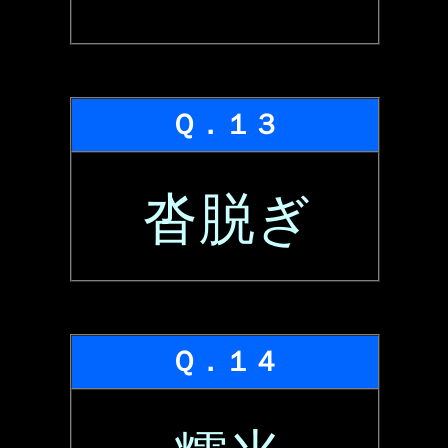
Ｑ．１３
沓脱ぎ
Ｑ．１４