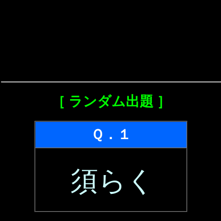
［ ランダム出題 ］
Ｑ．１
須らく