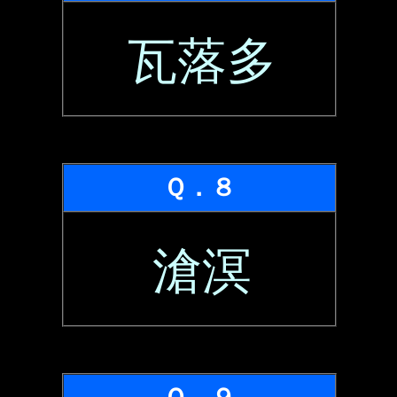
瓦落多
Ｑ．８
滄溟