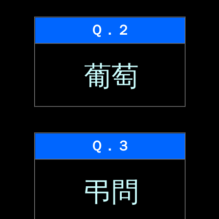
Ｑ．２
葡萄
Ｑ．３
弔問