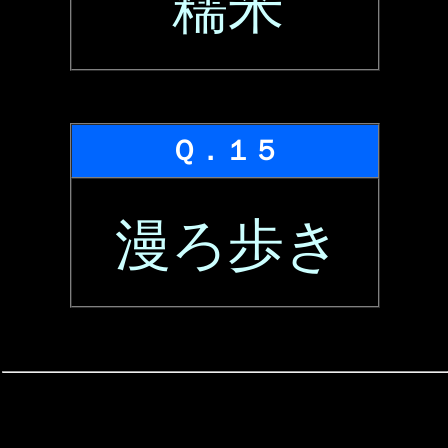
糯米
Ｑ．１５
漫ろ歩き