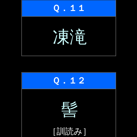
Ｑ．１１
凍滝
Ｑ．１２
髻
［訓読み］