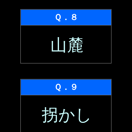
Ｑ．８
山麓
Ｑ．９
拐かし