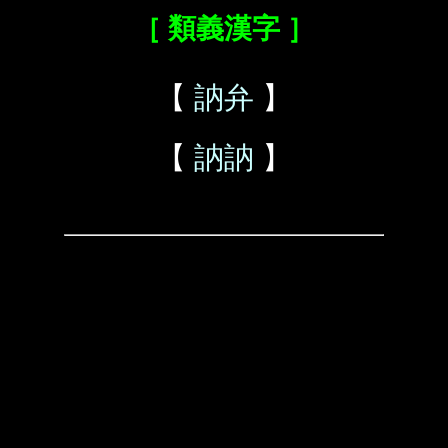
［ 類義漢字 ］
【
訥弁
】
【
訥訥
】