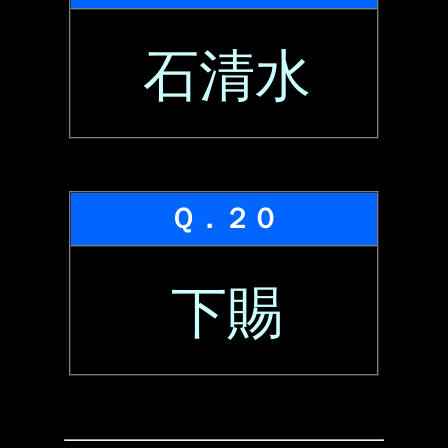
石清水
Ｑ．２０
下賜