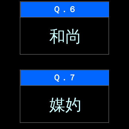
Ｑ．６
和尚
Ｑ．７
媒妁