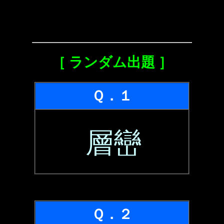
［ ランダム出題 ］
Ｑ．１
層巒
Ｑ．２