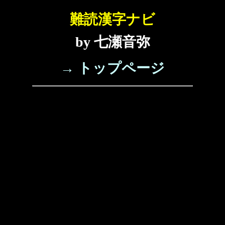
難読漢字ナビ
by 七瀬音弥
→ トップページ