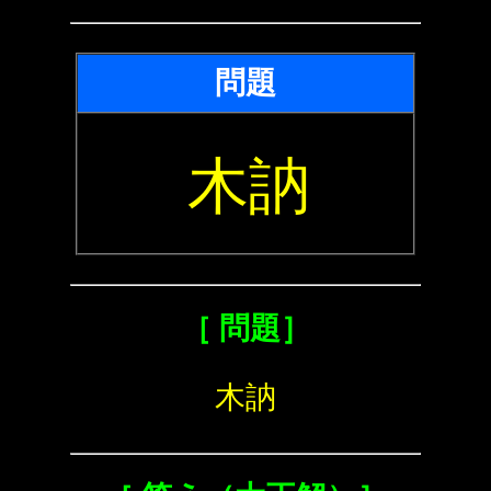
問題
木訥
［ 問題］
木訥