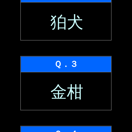
狛犬
Ｑ．３
金柑