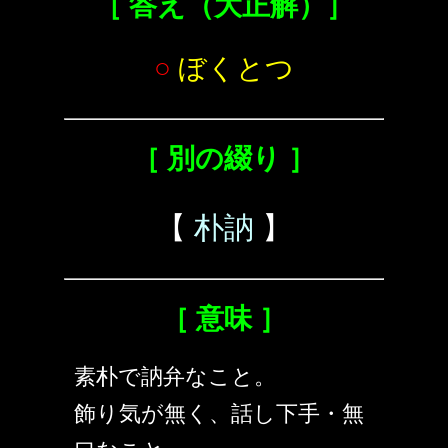
［ 答え（大正解）］
○
ぼくとつ
［ 別の綴り ］
【
朴訥
】
［ 意味 ］
素朴で訥弁なこと。
飾り気が無く、話し下手・無