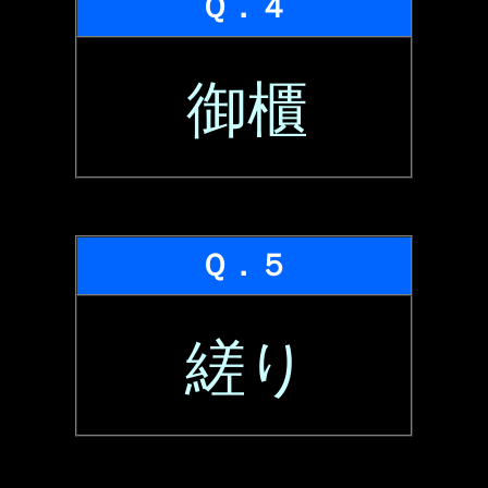
Ｑ．４
御櫃
Ｑ．５
縒り