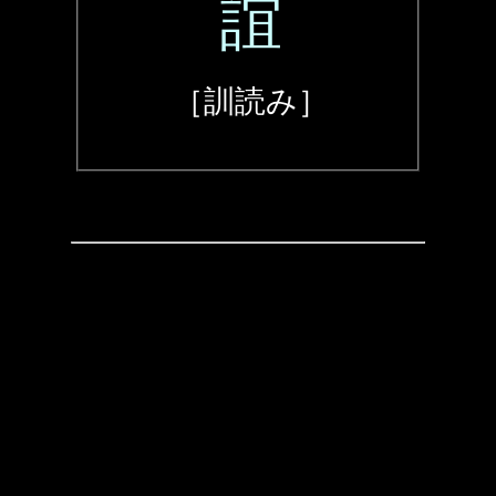
誼
［訓読み］