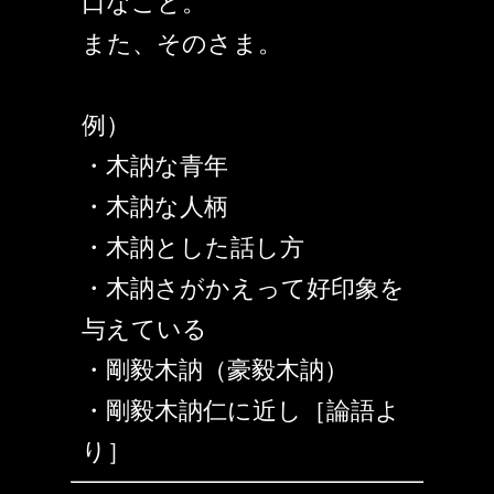
口なこと。
また、そのさま。
例）
・木訥な青年
・木訥な人柄
・木訥とした話し方
・木訥さがかえって好印象を
与えている
・剛毅木訥（豪毅木訥）
・剛毅木訥仁に近し［論語よ
り］