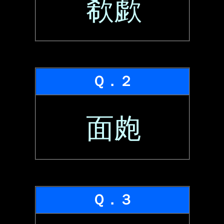
欷歔
Ｑ．２
面皰
Ｑ．３