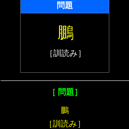
問題
鵬
［訓読み］
［ 問題］
鵬
［訓読み］