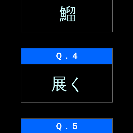
鰡
Ｑ．４
展く
Ｑ．５