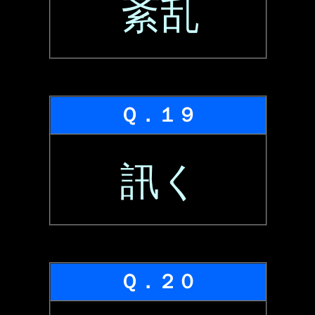
紊乱
Ｑ．１９
訊く
Ｑ．２０