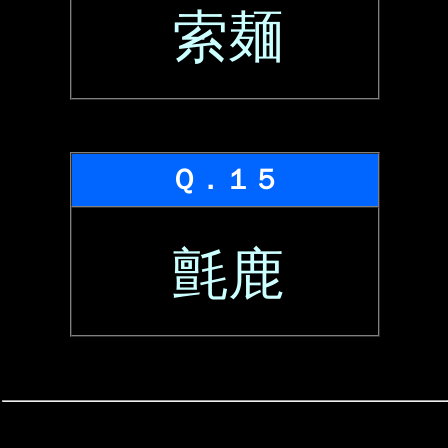
索麺
Ｑ．１５
氈鹿