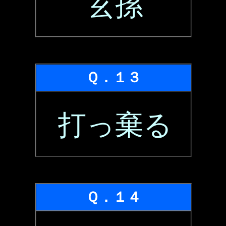
玄孫
Ｑ．１３
打っ棄る
Ｑ．１４