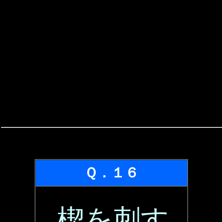
Ｑ．１６
楔を刺す