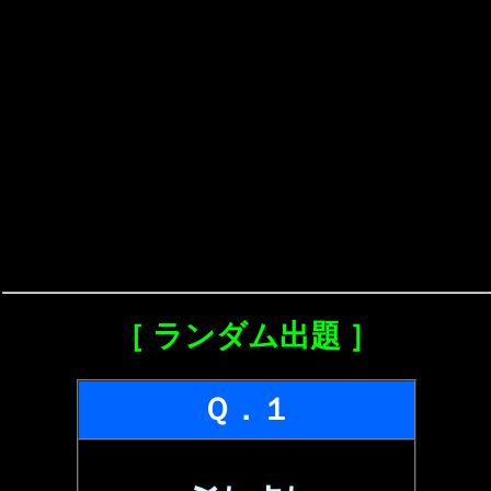
［ ランダム出題 ］
Ｑ．１