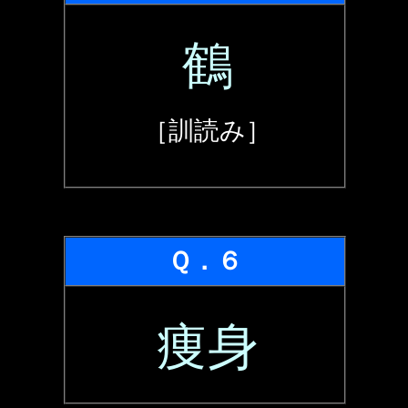
鶴
［訓読み］
Ｑ．６
痩身