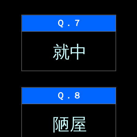
Ｑ．７
就中
Ｑ．８
陋屋