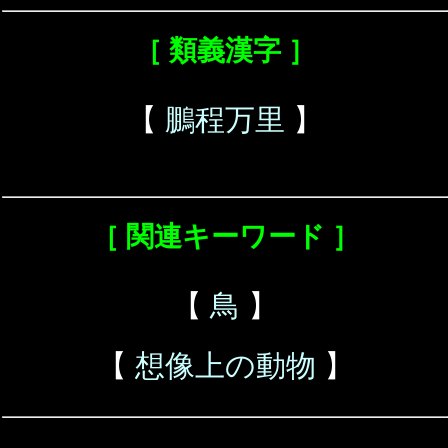
［ 類義漢字 ］
【
鵬程万里
】
［ 関連キーワード ］
【
鳥
】
【
想像上の動物
】