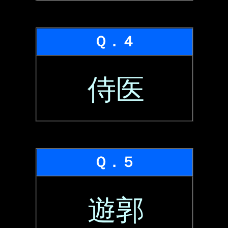
Ｑ．４
侍医
Ｑ．５
遊郭