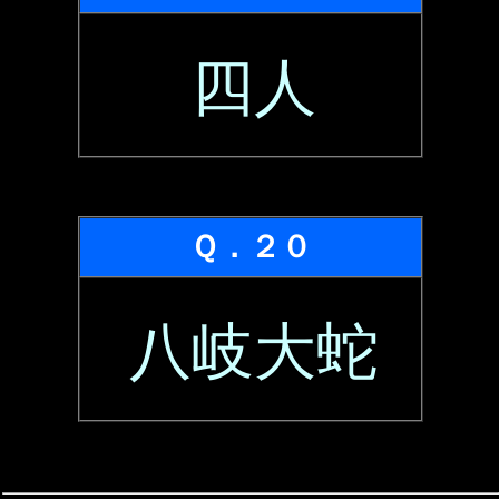
四人
Ｑ．２０
八岐大蛇