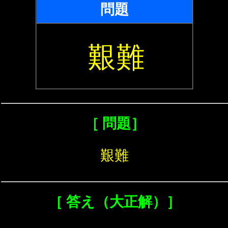
問題
艱難
［ 問題］
艱難
［ 答え（大正解）］