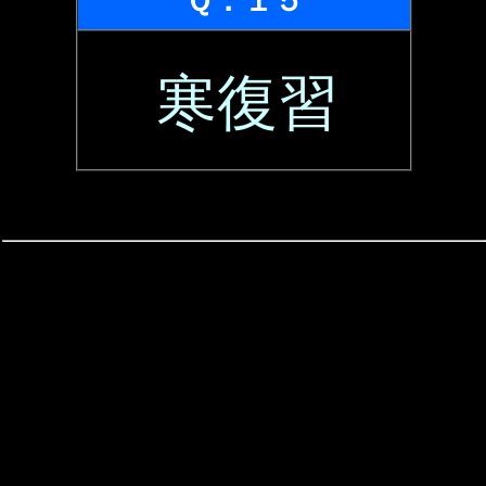
Ｑ．１５
寒復習