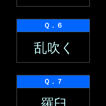
Ｑ．６
乱吹く
Ｑ．７
羅臼