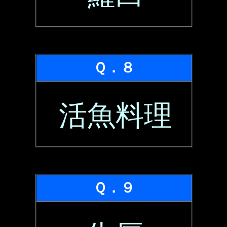
Ｑ．８
活魚料理
Ｑ．９