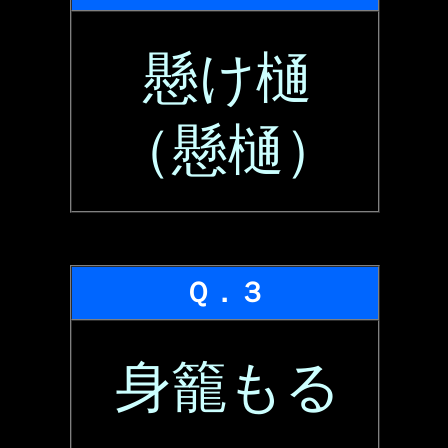
懸け樋
（懸樋）
Ｑ．３
身籠もる