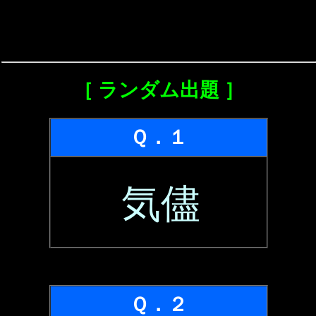
［ ランダム出題 ］
Ｑ．１
気儘
Ｑ．２