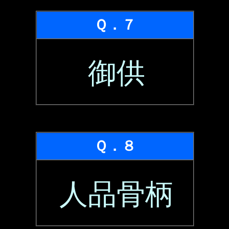
Ｑ．７
御供
Ｑ．８
人品骨柄