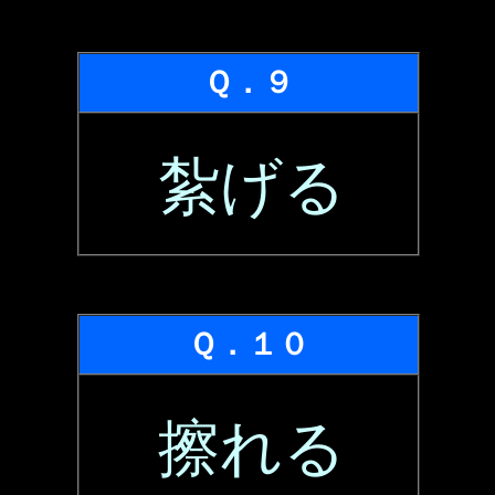
Ｑ．９
紮げる
Ｑ．１０
擦れる