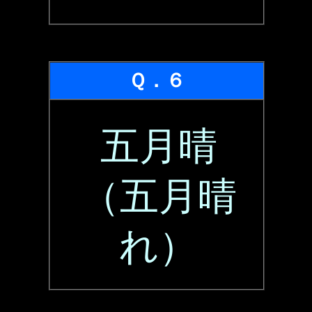
Ｑ．６
五月晴
（五月晴
れ）