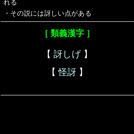
れる
・その説には訝しい点がある
［ 類義漢字 ］
【
訝しげ
】
【
怪訝
】