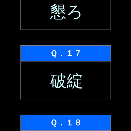
懇ろ
Ｑ．１７
破綻
Ｑ．１８