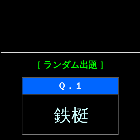
［ ランダム出題 ］
Ｑ．１
鉄梃