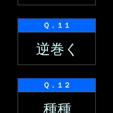
Ｑ．１１
逆巻く
Ｑ．１２
種種