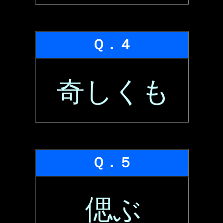
Ｑ．４
奇しくも
Ｑ．５
偲ぶ