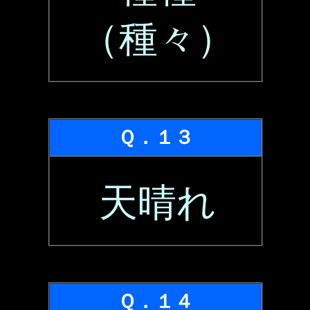
（種々）
Ｑ．１３
天晴れ
Ｑ．１４