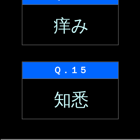
痒み
Ｑ．１５
知悉