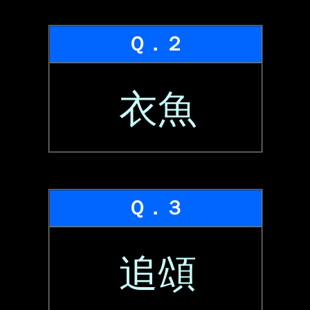
Ｑ．２
衣魚
Ｑ．３
追頌