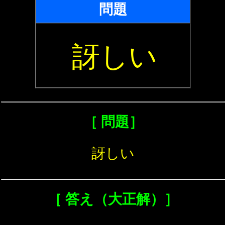
問題
訝しい
［ 問題］
訝しい
［ 答え（大正解）］