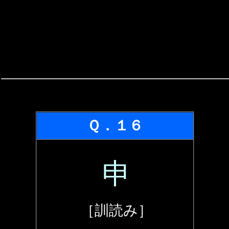
Ｑ．１６
申
［訓読み］