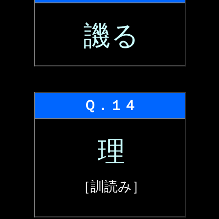
譏る
Ｑ．１４
理
［訓読み］