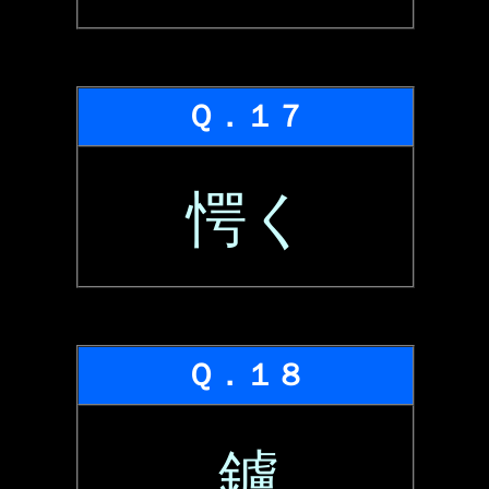
Ｑ．１７
愕く
Ｑ．１８
鑢