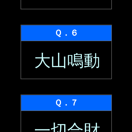
Ｑ．６
大山鳴動
Ｑ．７
一切合財