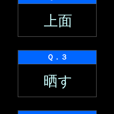
上面
Ｑ．３
晒す