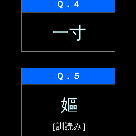
Ｑ．４
一寸
Ｑ．５
嫗
［訓読み］