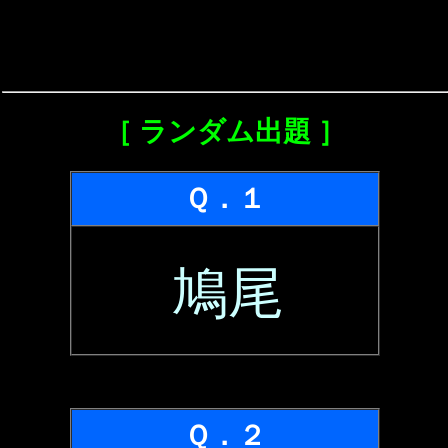
［ ランダム出題 ］
Ｑ．１
鳩尾
Ｑ．２