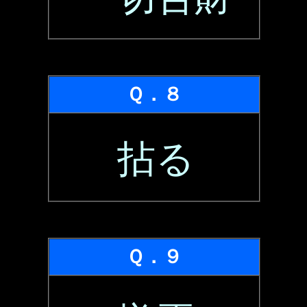
Ｑ．８
拈る
Ｑ．９