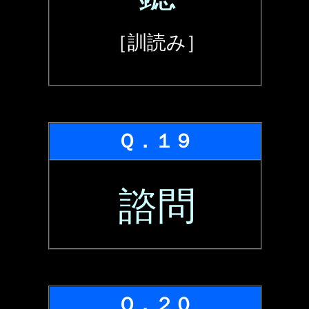
［訓読み］
Ｑ．１９
諮問
Ｑ．２０