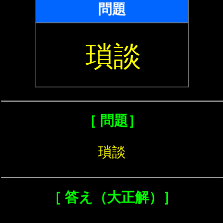
問題
瑣談
［ 問題］
瑣談
［ 答え（大正解）］