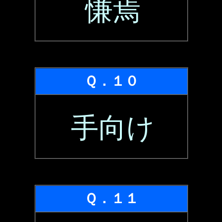
慊焉
Ｑ．１０
手向け
Ｑ．１１