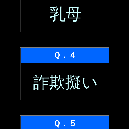
乳母
Ｑ．４
詐欺擬い
Ｑ．５