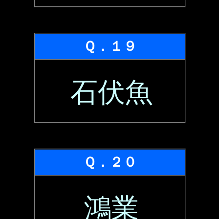
Ｑ．１９
石伏魚
Ｑ．２０
鴻業