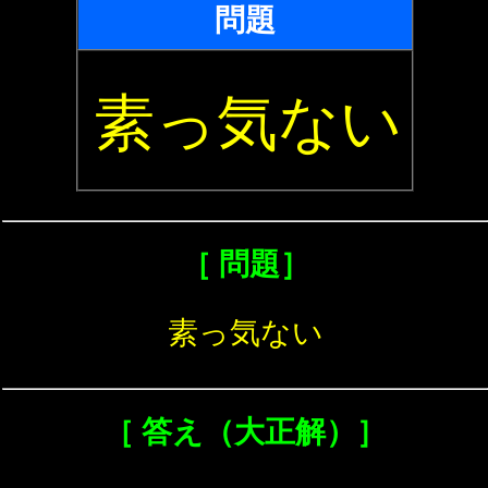
問題
素っ気ない
［ 問題］
素っ気ない
［ 答え（大正解）］