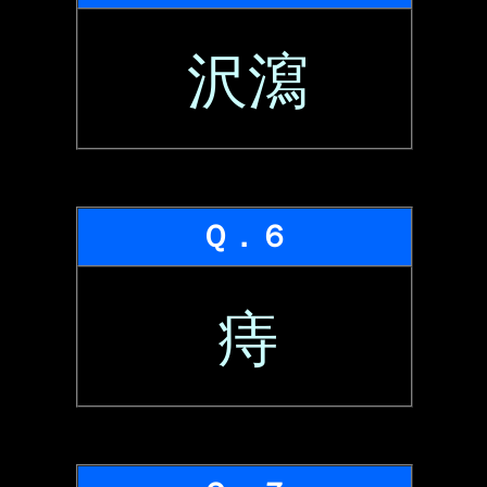
沢瀉
Ｑ．６
痔