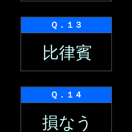
Ｑ．１３
比律賓
Ｑ．１４
損なう