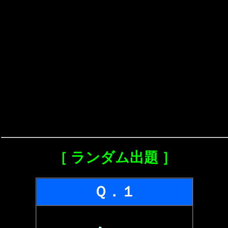
［ ランダム出題 ］
Ｑ．１