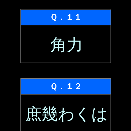
Ｑ．１１
角力
Ｑ．１２
庶幾わくは