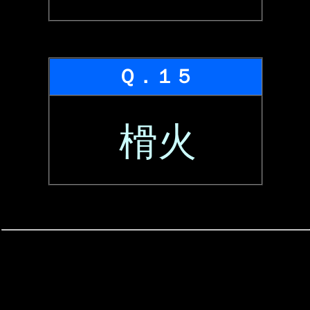
Ｑ．１５
榾火