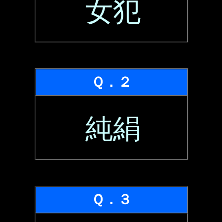
女犯
Ｑ．２
純絹
Ｑ．３