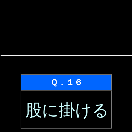
Ｑ．１６
股に掛ける