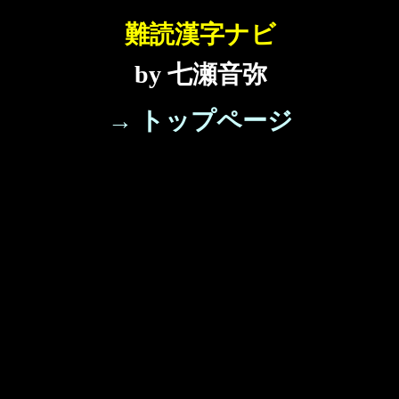
難読漢字ナビ
by 七瀬音弥
→ トップページ