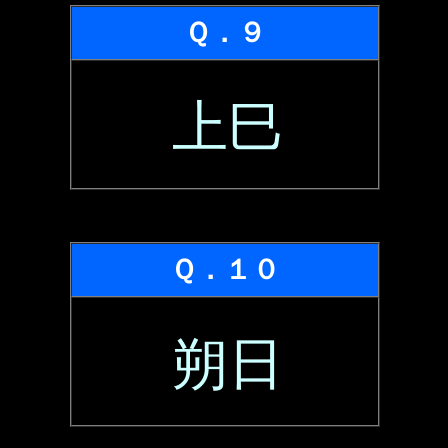
Ｑ．９
上巳
Ｑ．１０
朔日