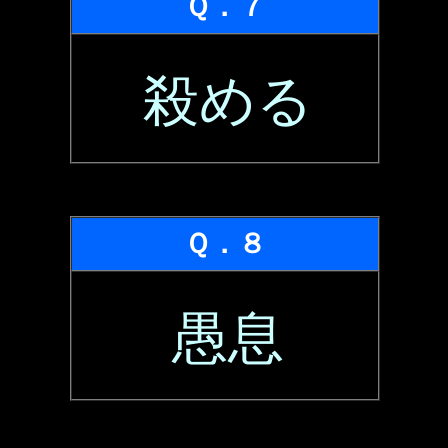
Ｑ．７
殺める
Ｑ．８
愚息