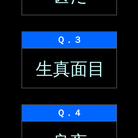
Ｑ．３
生真面目
Ｑ．４