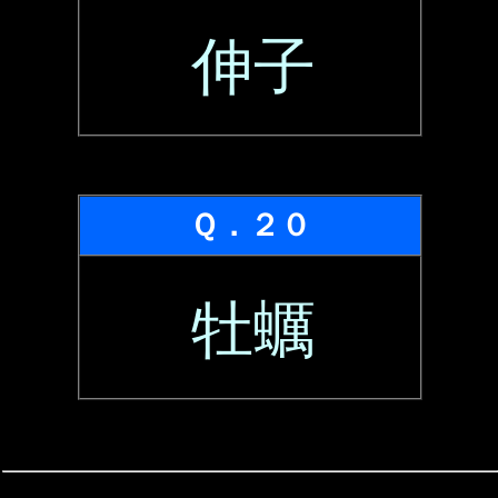
伸子
Ｑ．２０
牡蠣