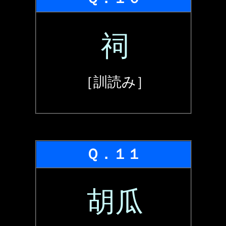
祠
［訓読み］
Ｑ．１１
胡瓜