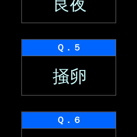
良夜
Ｑ．５
掻卵
Ｑ．６