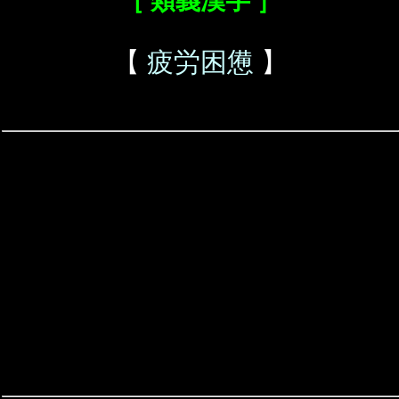
［ 類義漢字 ］
【
疲労困憊
】