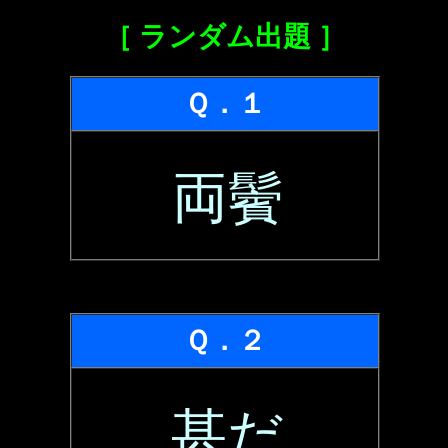
［ ランダム出題 ］
Ｑ．１
両鬢
Ｑ．２
甚だ