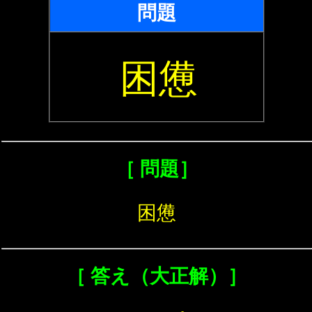
問題
困憊
［ 問題］
困憊
［ 答え（大正解）］