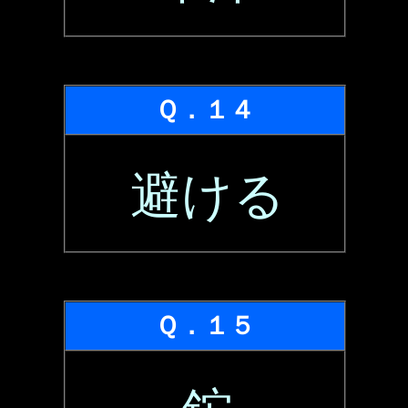
Ｑ．１４
避ける
Ｑ．１５