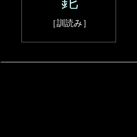
鉈
［訓読み］