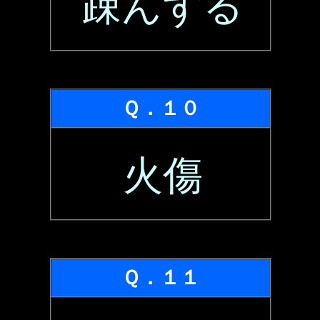
疎んずる
Ｑ．１０
火傷
Ｑ．１１