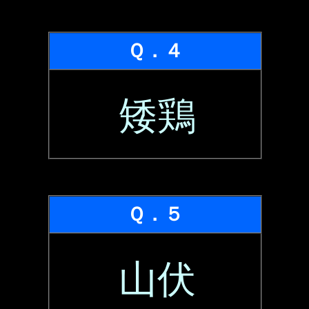
Ｑ．４
矮鶏
Ｑ．５
山伏