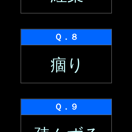
Ｑ．８
痼り
Ｑ．９