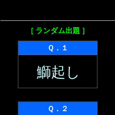
［ ランダム出題 ］
Ｑ．１
鰤起し
Ｑ．２