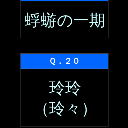
蜉蝣の一期
Ｑ．２０
玲玲
（玲々）