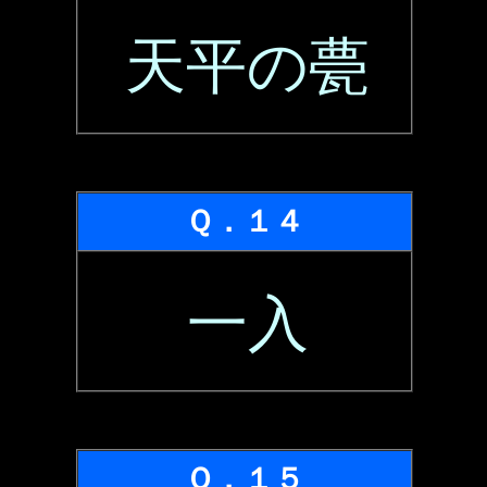
天平の甍
Ｑ．１４
一入
Ｑ．１５