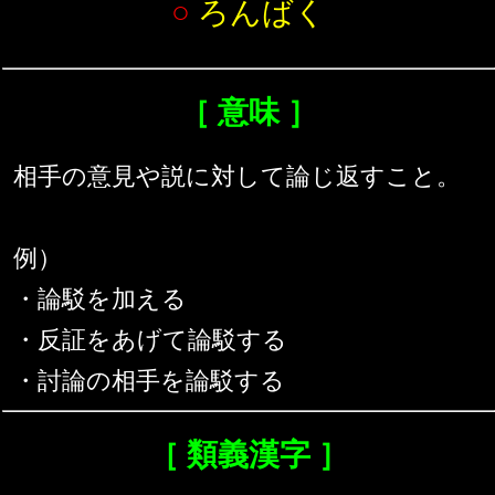
○
ろんばく
［ 意味 ］
相手の意見や説に対して論じ返すこと。
例）
・論駁を加える
・反証をあげて論駁する
・討論の相手を論駁する
［ 類義漢字 ］