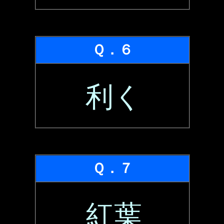
Ｑ．６
利く
Ｑ．７
紅葉