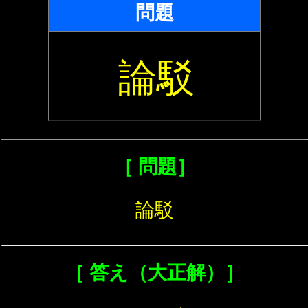
問題
論駁
［ 問題］
論駁
［ 答え（大正解）］