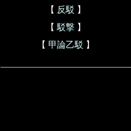
【
反駁
】
【
駁撃
】
【
甲論乙駁
】