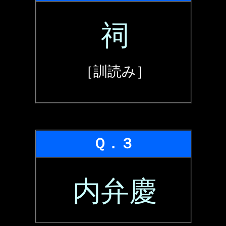
祠
［訓読み］
Ｑ．３
内弁慶