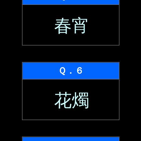
春宵
Ｑ．６
花燭