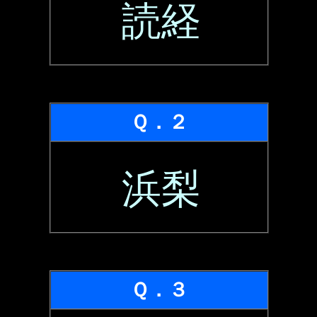
読経
Ｑ．２
浜梨
Ｑ．３