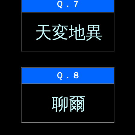
Ｑ．７
天変地異
Ｑ．８
聊爾