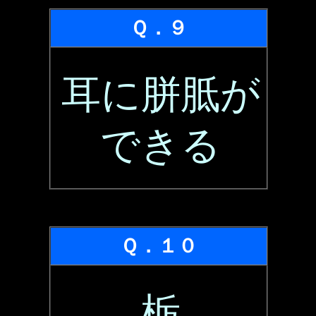
Ｑ．９
耳に胼胝が
できる
Ｑ．１０
栃