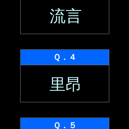
流言
Ｑ．４
里昂
Ｑ．５