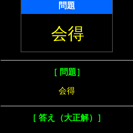
問題
会得
［ 問題］
会得
［ 答え（大正解）］