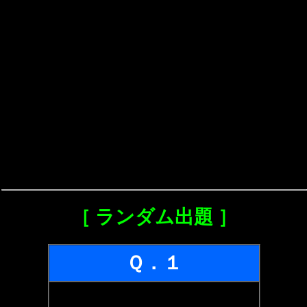
［ ランダム出題 ］
Ｑ．１