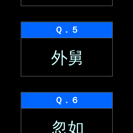
Ｑ．５
外舅
Ｑ．６
忽如