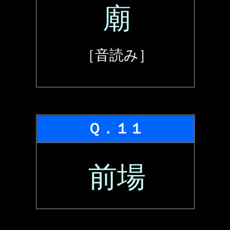
廟
［音読み］
Ｑ．１１
前場