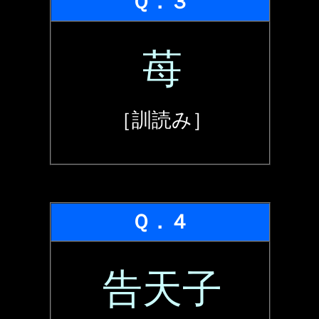
Ｑ．３
苺
［訓読み］
Ｑ．４
告天子