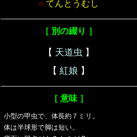
○
てんとうむし
［ 別の綴り ］
【
天道虫
】
【
紅娘
】
［ 意味 ］
小型の甲虫で、体長約７ミリ。
体は半球形で脚は短い。