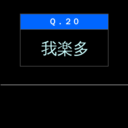
Ｑ．２０
我楽多