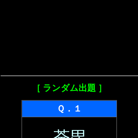
［ ランダム出題 ］
Ｑ．１
荼毘