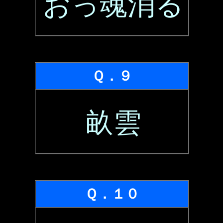
おっ魂消る
Ｑ．９
畝雲
Ｑ．１０