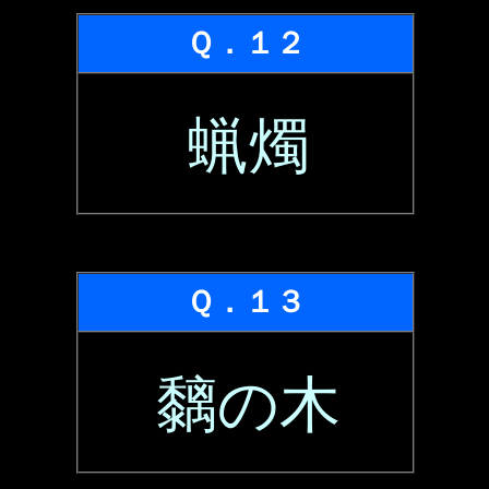
Ｑ．１２
蝋燭
Ｑ．１３
黐の木