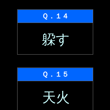
Ｑ．１４
躱す
Ｑ．１５
天火