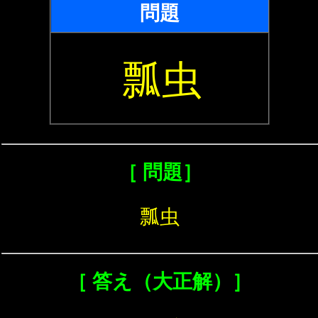
問題
瓢虫
［ 問題］
瓢虫
［ 答え（大正解）］