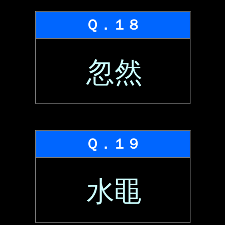
Ｑ．１８
忽然
Ｑ．１９
水黽