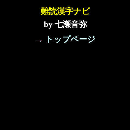
難読漢字ナビ
by 七瀬音弥
→ トップページ