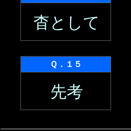
杳として
Ｑ．１５
先考