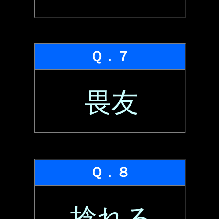
Ｑ．７
畏友
Ｑ．８
捻れる