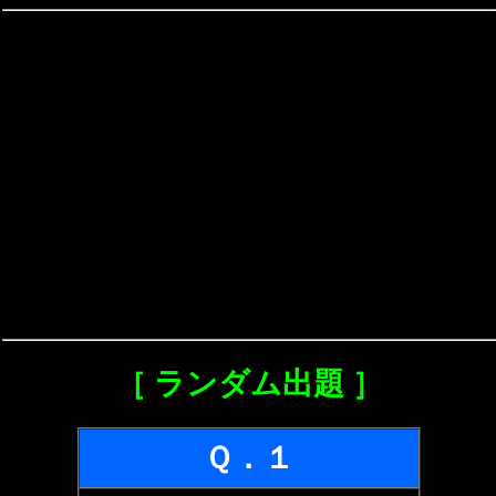
［ ランダム出題 ］
Ｑ．１