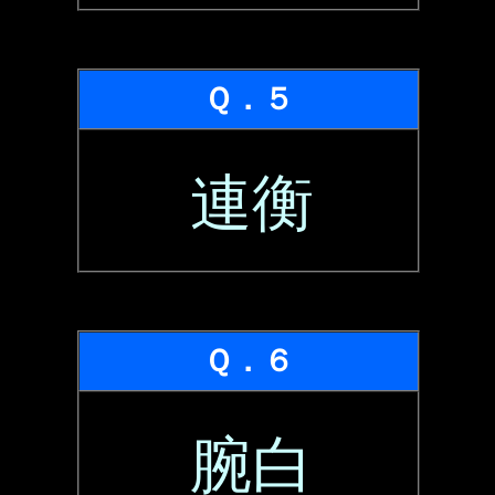
Ｑ．５
連衡
Ｑ．６
腕白