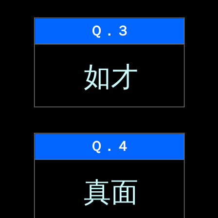
Ｑ．３
如才
Ｑ．４
真面