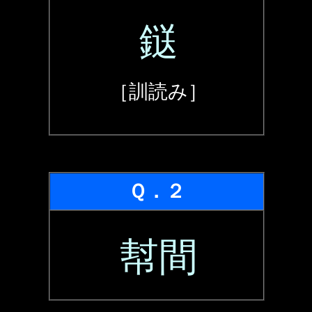
鎹
［訓読み］
Ｑ．２
幇間