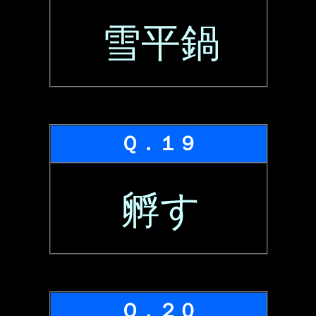
雪平鍋
Ｑ．１９
孵す
Ｑ．２０