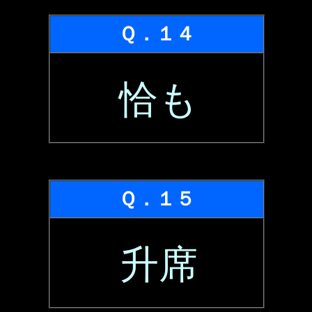
Ｑ．１４
恰も
Ｑ．１５
升席