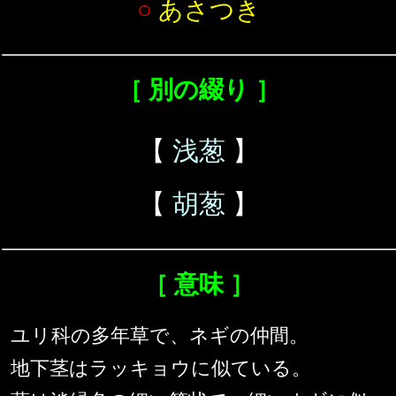
○
あさつき
［ 別の綴り ］
【
浅葱
】
【
胡葱
】
［ 意味 ］
ユリ科の多年草で、ネギの仲間。
地下茎はラッキョウに似ている。