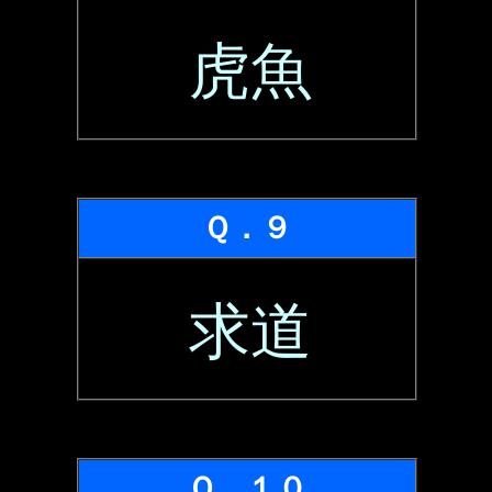
虎魚
Ｑ．９
求道
Ｑ．１０