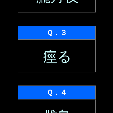
Ｑ．３
痙る
Ｑ．４