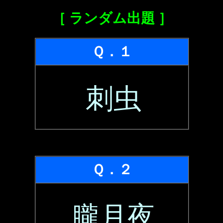
［ ランダム出題 ］
Ｑ．１
刺虫
Ｑ．２
朧月夜