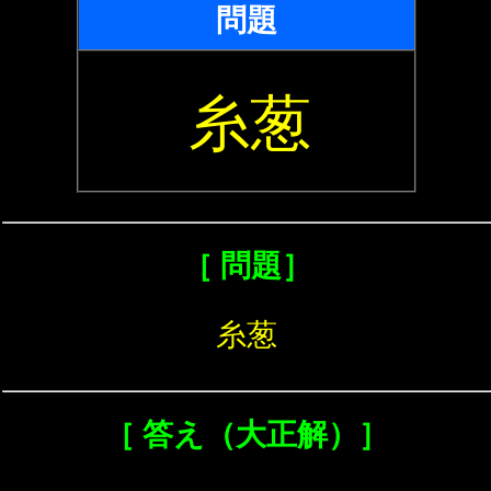
問題
糸葱
［ 問題］
糸葱
［ 答え（大正解）］