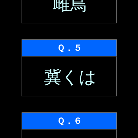
雌鳥
Ｑ．５
冀くは
Ｑ．６