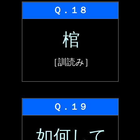
Ｑ．１８
棺
［訓読み］
Ｑ．１９
如何して