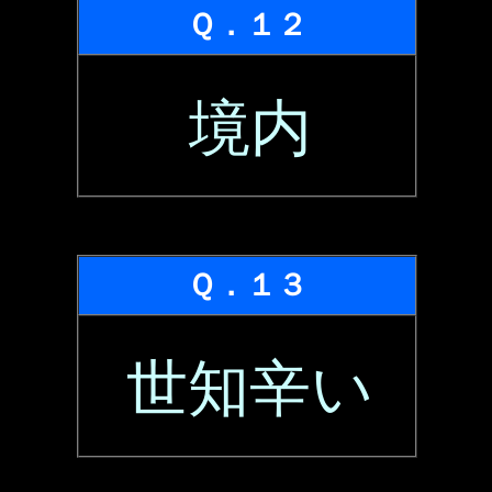
Ｑ．１２
境内
Ｑ．１３
世知辛い