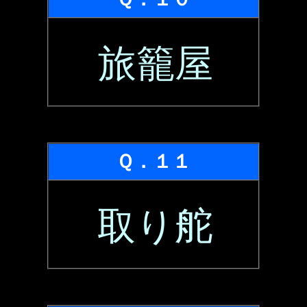
旅籠屋
Ｑ．１１
取り舵