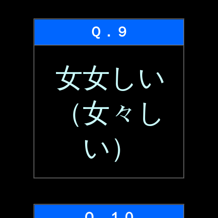
Ｑ．９
女女しい
（女々し
い）
Ｑ．１０