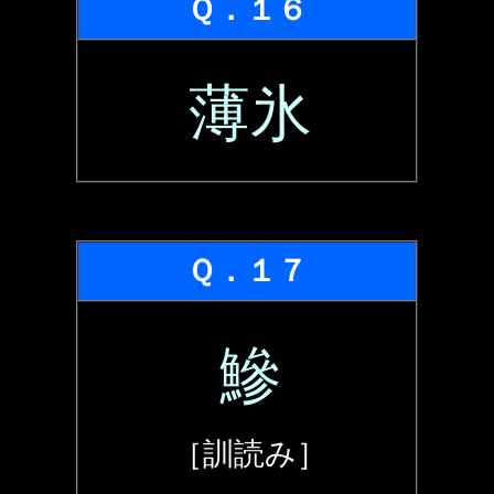
Ｑ．１６
薄氷
Ｑ．１７
鰺
［訓読み］