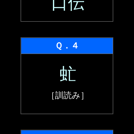
口伝
Ｑ．４
虻
［訓読み］