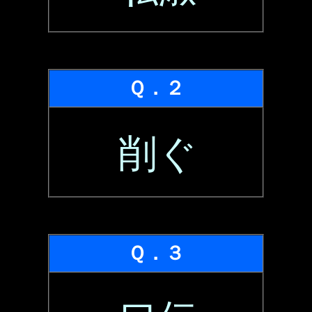
Ｑ．２
削ぐ
Ｑ．３