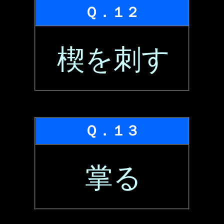
Ｑ．１２
楔を刺す
Ｑ．１３
掌る