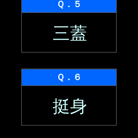
Ｑ．５
三蓋
Ｑ．６
挺身