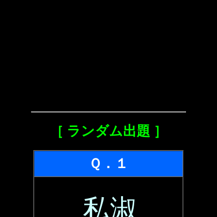
［ ランダム出題 ］
Ｑ．１
私淑