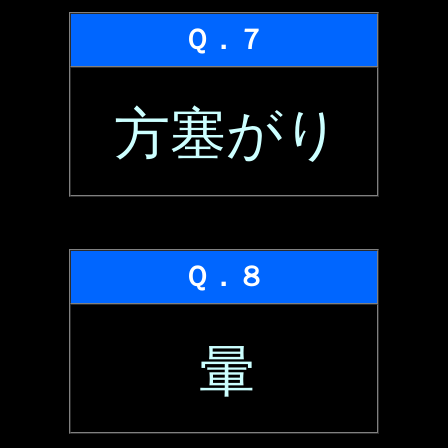
Ｑ．７
方塞がり
Ｑ．８
暈