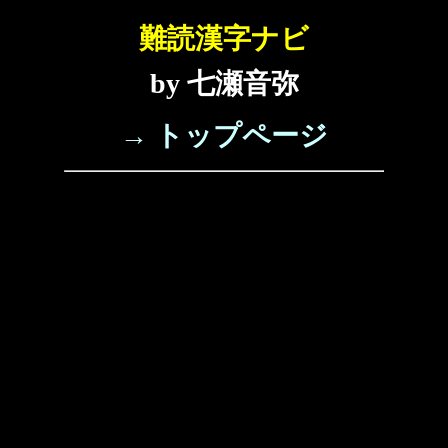
難読漢字ナビ
by 七瀬音弥
→ トップページ