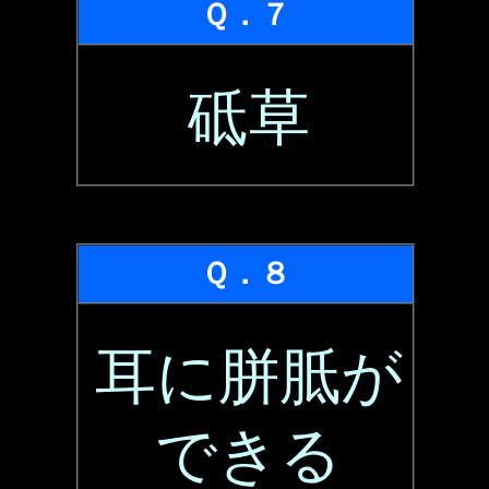
Ｑ．７
砥草
Ｑ．８
耳に胼胝が
できる