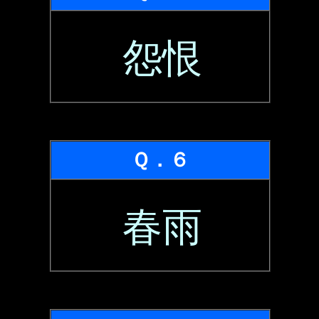
怨恨
Ｑ．６
春雨