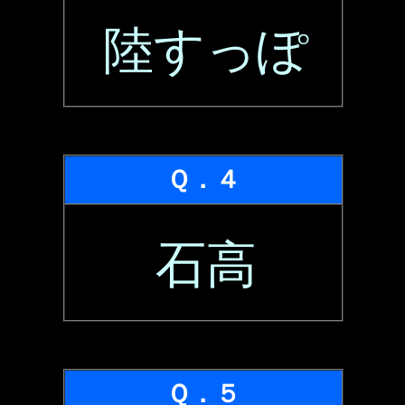
陸すっぽ
Ｑ．４
石高
Ｑ．５