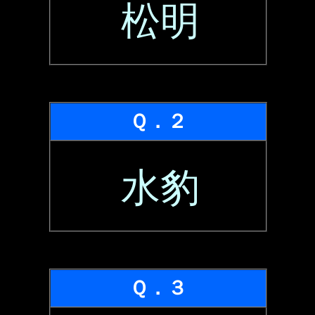
松明
Ｑ．２
水豹
Ｑ．３