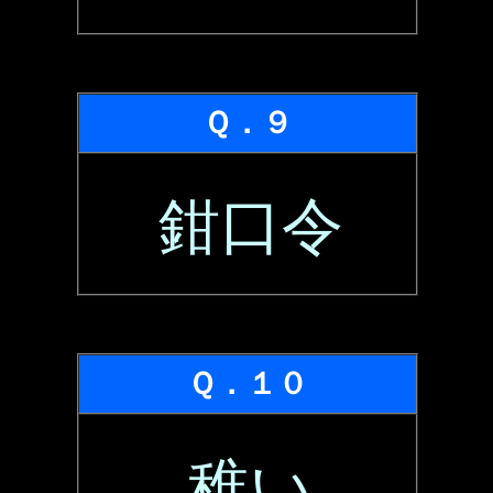
Ｑ．９
鉗口令
Ｑ．１０
稚い