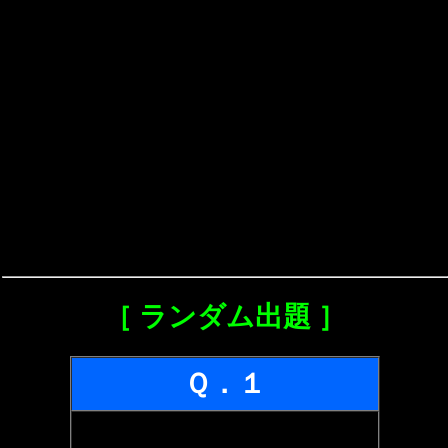
［ ランダム出題 ］
Ｑ．１