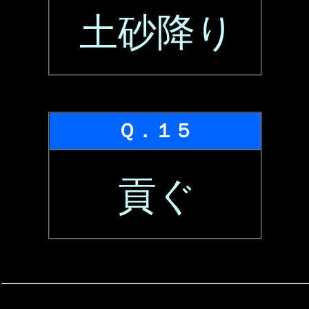
土砂降り
Ｑ．１５
貢ぐ