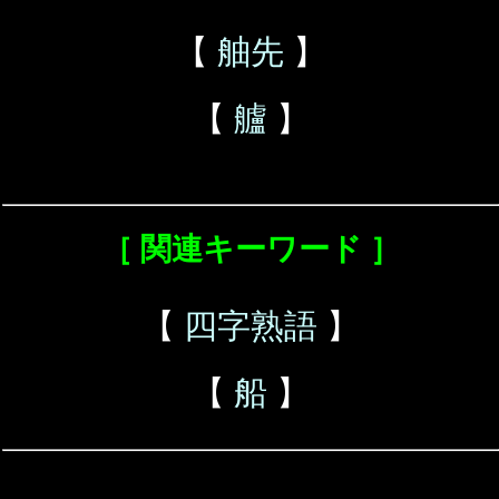
【
舳先
】
【
艫
】
［ 関連キーワード ］
【
四字熟語
】
【
船
】