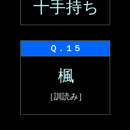
十手持ち
Ｑ．１５
楓
［訓読み］