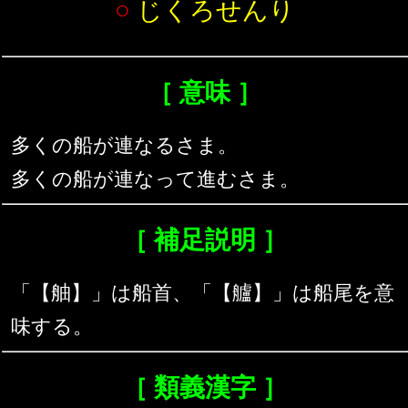
○
じくろせんり
［ 意味 ］
多くの船が連なるさま。
多くの船が連なって進むさま。
［ 補足説明 ］
「【舳】」は船首、「【艫】」は船尾を意
味する。
［ 類義漢字 ］