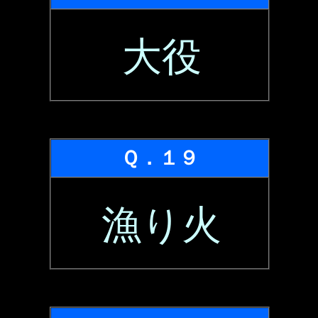
大役
Ｑ．１９
漁り火