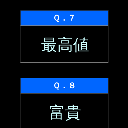
Ｑ．７
最高値
Ｑ．８
富貴