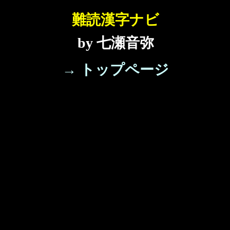
難読漢字ナビ
by 七瀬音弥
→ トップページ