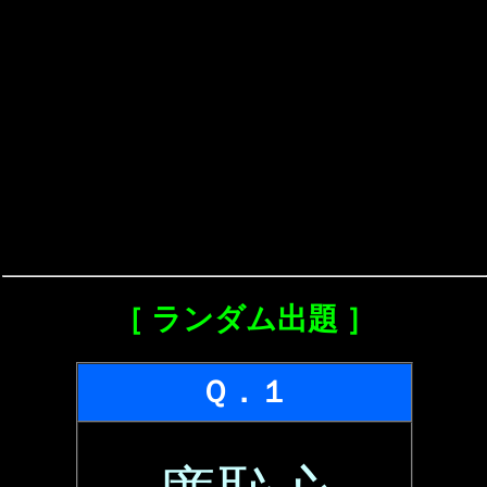
［ ランダム出題 ］
Ｑ．１