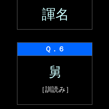
諢名
Ｑ．６
舅
［訓読み］