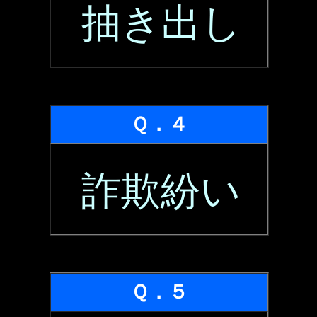
抽き出し
Ｑ．４
詐欺紛い
Ｑ．５