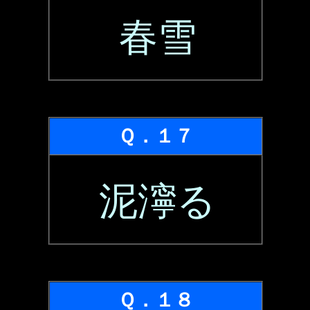
春雪
Ｑ．１７
泥濘る
Ｑ．１８