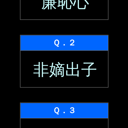
廉恥心
Ｑ．２
非嫡出子
Ｑ．３