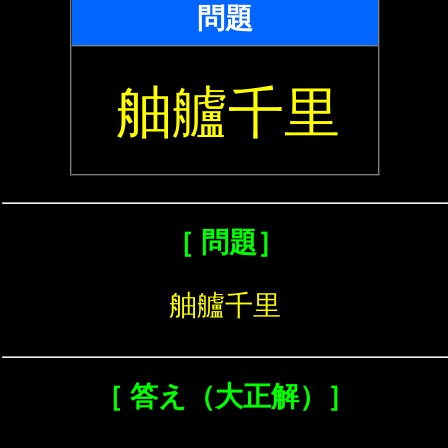
問題
舳艫千里
［ 問題］
舳艫千里
［ 答え（大正解）］