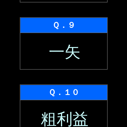
Ｑ．９
一矢
Ｑ．１０
粗利益