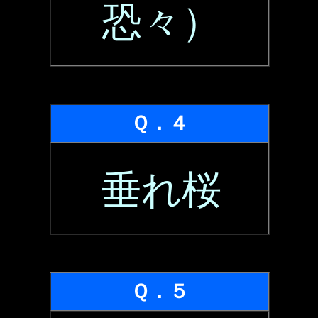
恐々）
Ｑ．４
垂れ桜
Ｑ．５