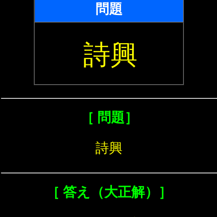
問題
詩興
［ 問題］
詩興
［ 答え（大正解）］