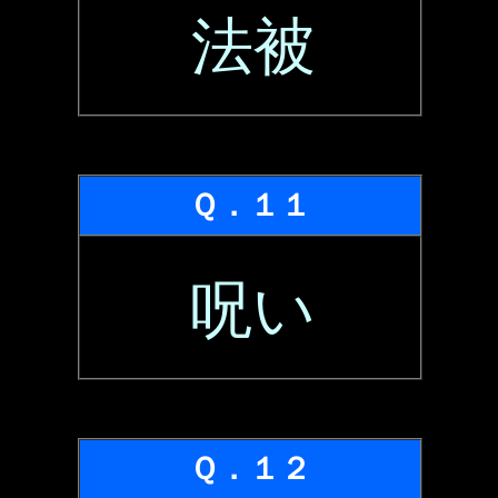
法被
Ｑ．１１
呪い
Ｑ．１２