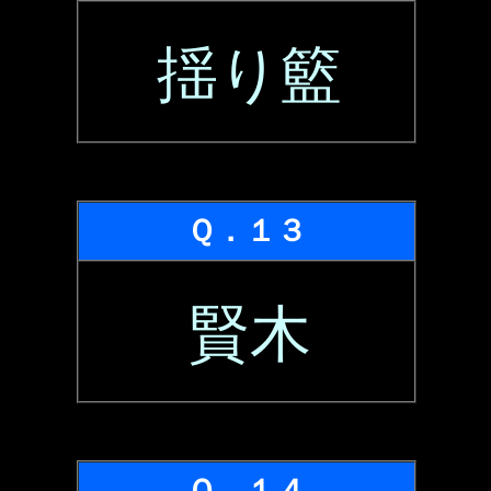
揺り籃
Ｑ．１３
賢木
Ｑ．１４