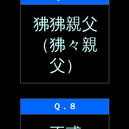
狒狒親父
（狒々親
父）
Ｑ．８