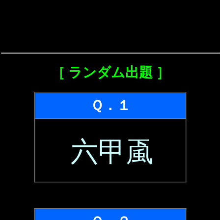
［ ランダム出題 ］
Ｑ．１
六甲颪