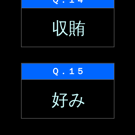
収賄
Ｑ．１５
好み