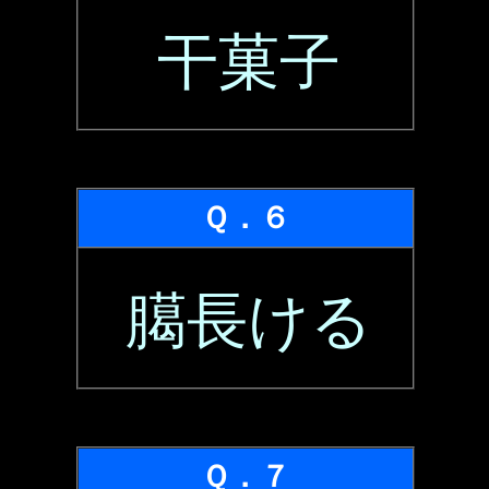
干菓子
Ｑ．６
臈長ける
Ｑ．７