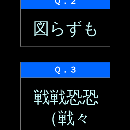
Ｑ．２
図らずも
Ｑ．３
戦戦恐恐
（戦々