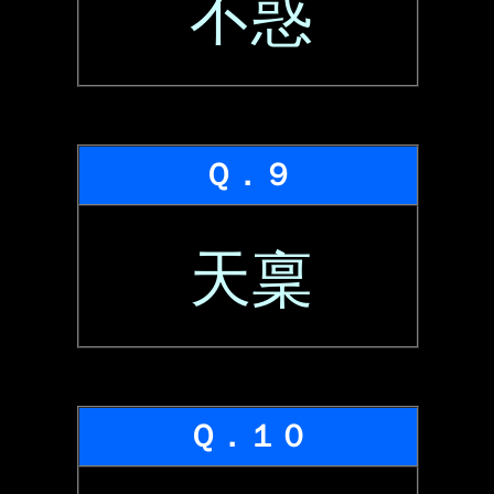
不惑
Ｑ．９
天稟
Ｑ．１０