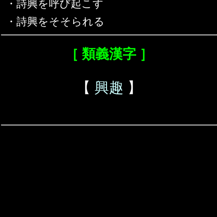
・詩興を呼び起こす
・詩興をそそられる
［ 類義漢字 ］
【
興趣
】