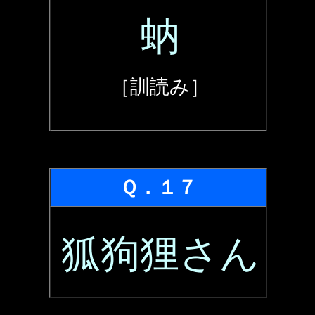
蚋
［訓読み］
Ｑ．１７
狐狗狸さん