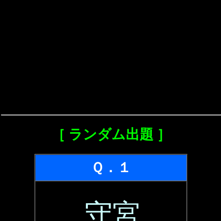
［ ランダム出題 ］
Ｑ．１
守宮