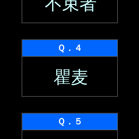
不束者
Ｑ．４
瞿麦
Ｑ．５