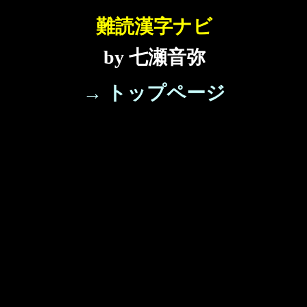
難読漢字ナビ
by 七瀬音弥
→ トップページ