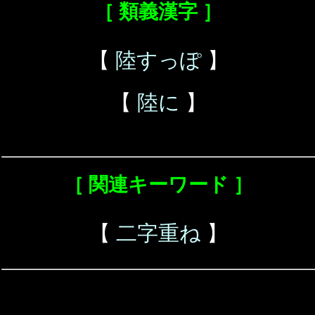
［ 類義漢字 ］
【
陸すっぽ
】
【
陸に
】
［ 関連キーワード ］
【
二字重ね
】