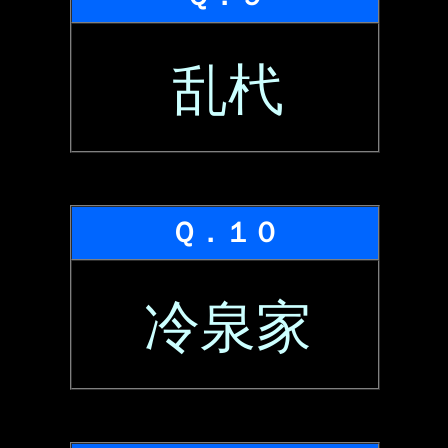
乱杙
Ｑ．１０
冷泉家