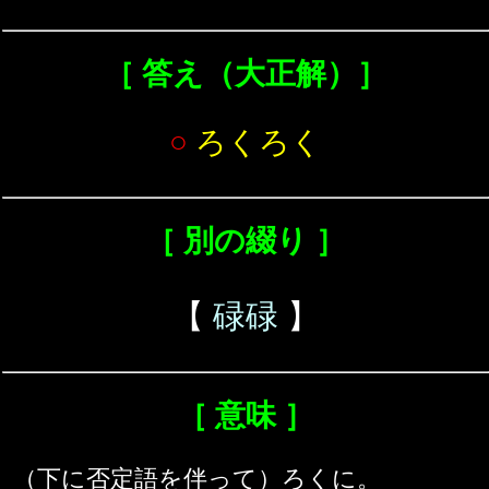
［ 答え（大正解）］
○
ろくろく
［ 別の綴り ］
【
碌碌
】
［ 意味 ］
（下に否定語を伴って）ろくに。