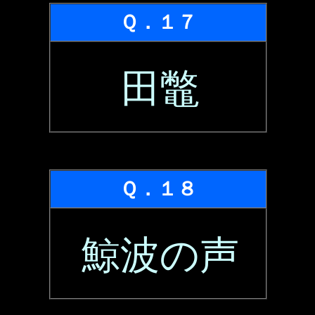
Ｑ．１７
田鼈
Ｑ．１８
鯨波の声