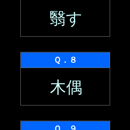
翳す
Ｑ．８
木偶
Ｑ．９