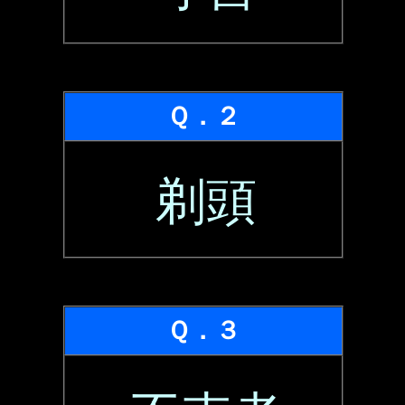
Ｑ．２
剃頭
Ｑ．３