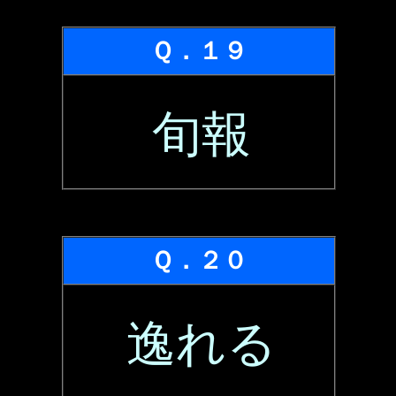
Ｑ．１９
旬報
Ｑ．２０
逸れる