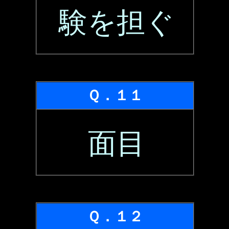
験を担ぐ
Ｑ．１１
面目
Ｑ．１２