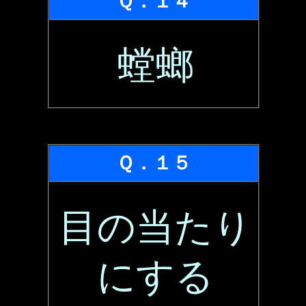
Ｑ．１４
螳螂
Ｑ．１５
目の当たり
にする