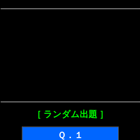
［ ランダム出題 ］
Ｑ．１