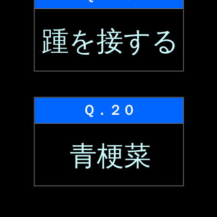
踵を接する
Ｑ．２０
青梗菜