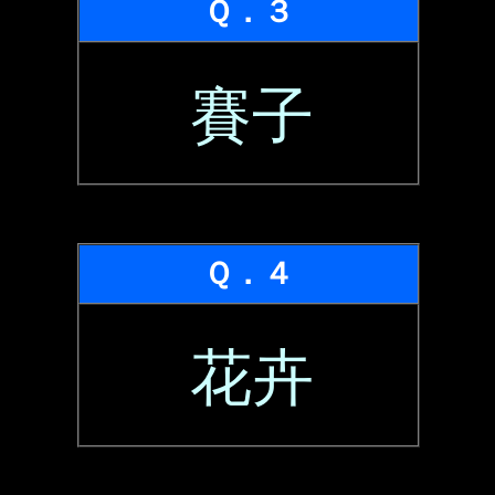
Ｑ．３
賽子
Ｑ．４
花卉