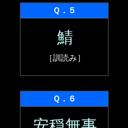
Ｑ．５
鯖
［訓読み］
Ｑ．６
安穏無事