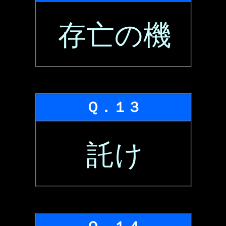
存亡の機
Ｑ．１３
託け