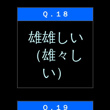
Ｑ．１８
雄雄しい
（雄々し
い）
Ｑ．１９