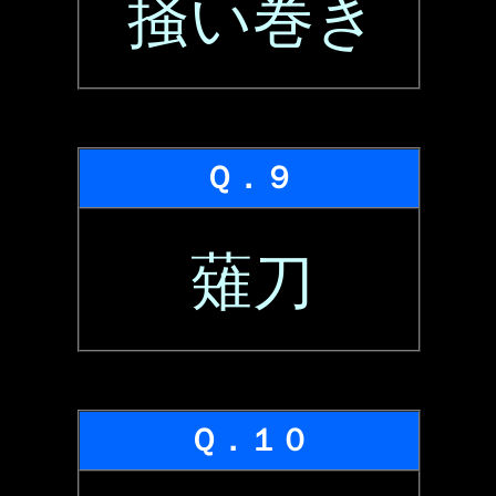
掻い巻き
Ｑ．９
薙刀
Ｑ．１０