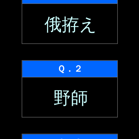
俄拵え
Ｑ．２
野師