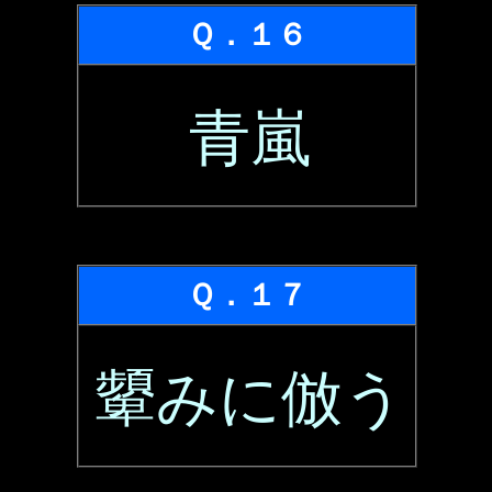
Ｑ．１６
青嵐
Ｑ．１７
顰みに倣う