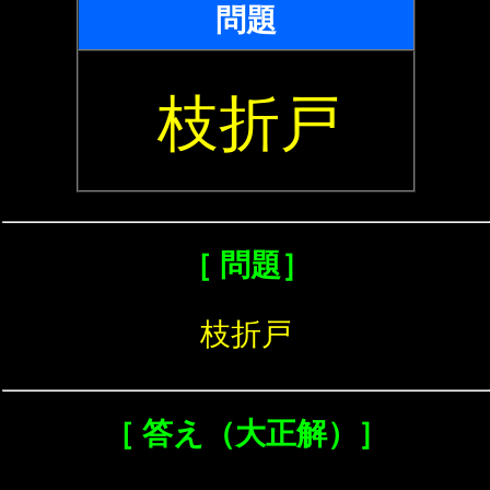
問題
枝折戸
［ 問題］
枝折戸
［ 答え（大正解）］