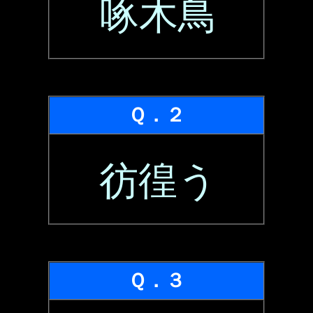
啄木鳥
Ｑ．２
彷徨う
Ｑ．３