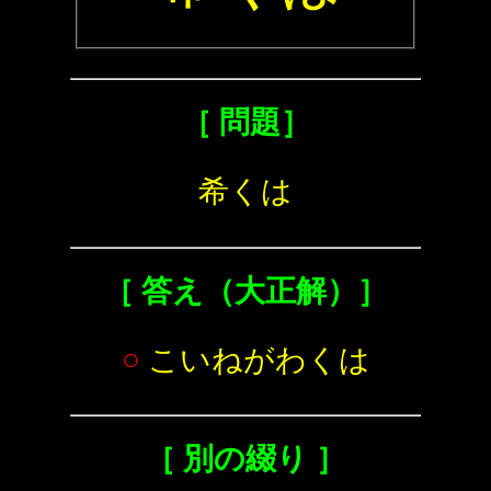
［ 問題］
希くは
［ 答え（大正解）］
○
こいねがわくは
［ 別の綴り ］