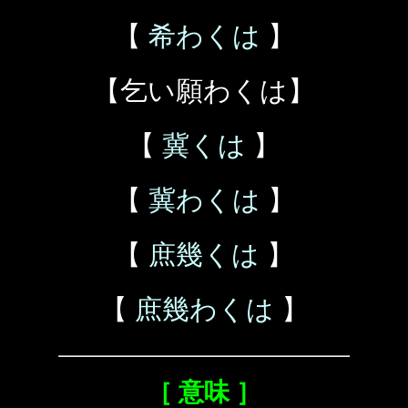
【
希わくは
】
【乞い願わくは】
【
冀くは
】
【
冀わくは
】
【
庶幾くは
】
【
庶幾わくは
】
［ 意味 ］