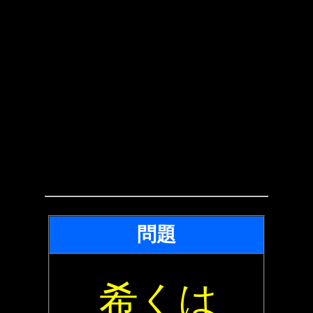
問題
希くは