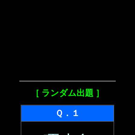
［ ランダム出題 ］
Ｑ．１