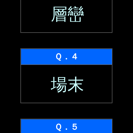
層巒
Ｑ．４
場末
Ｑ．５