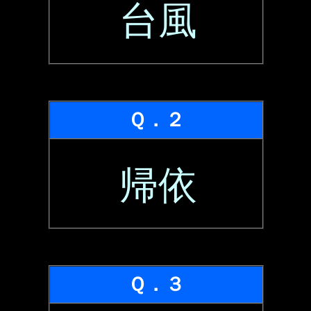
台風
Ｑ．２
帰依
Ｑ．３