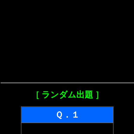
［ ランダム出題 ］
Ｑ．１