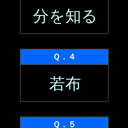
分を知る
Ｑ．４
若布
Ｑ．５