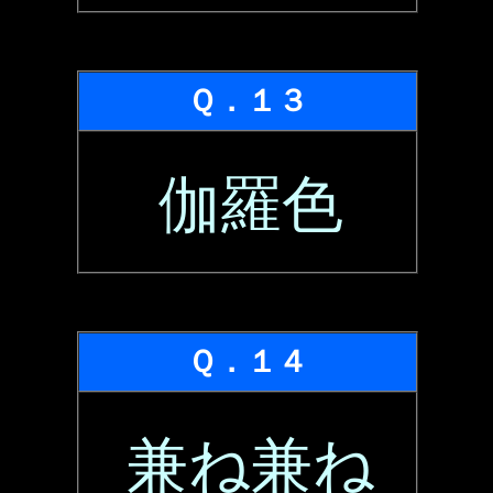
Ｑ．１３
伽羅色
Ｑ．１４
兼ね兼ね