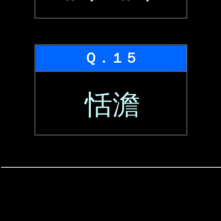
Ｑ．１５
恬澹