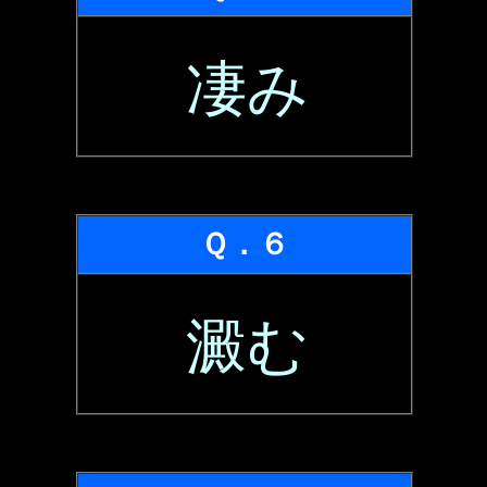
凄み
Ｑ．６
澱む