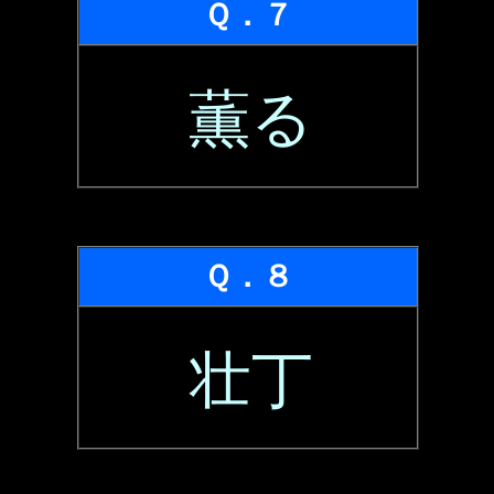
Ｑ．７
薫る
Ｑ．８
壮丁