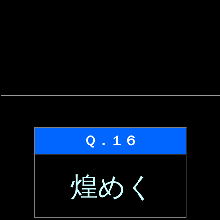
Ｑ．１６
煌めく