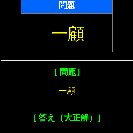
問題
一顧
［ 問題］
一顧
［ 答え（大正解）］