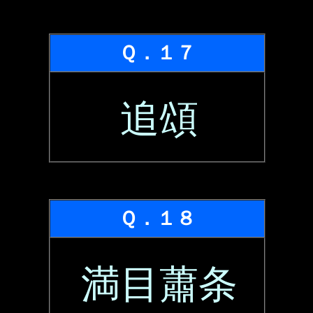
Ｑ．１７
追頌
Ｑ．１８
満目蕭条