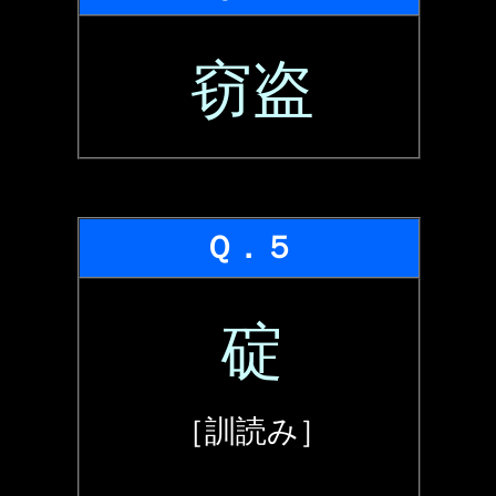
窃盗
Ｑ．５
碇
［訓読み］