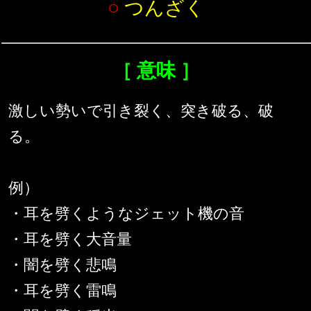
○
つんざく
［ 意味 ］
激しい勢いで引き裂く、突き破る、破
る。
例）
・耳を劈くようなジェット機の音
・耳を劈く大音量
・闇を劈く悲鳴
・耳を劈く雷鳴