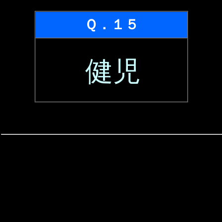
Ｑ．１５
健児