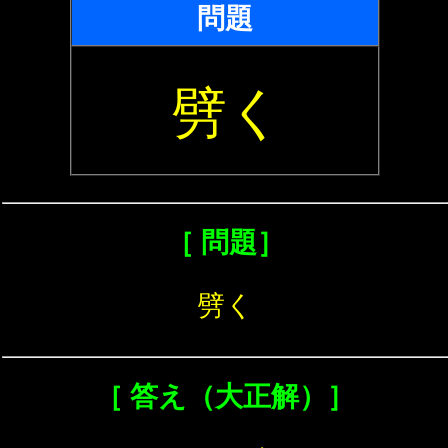
問題
劈く
［ 問題］
劈く
［ 答え（大正解）］