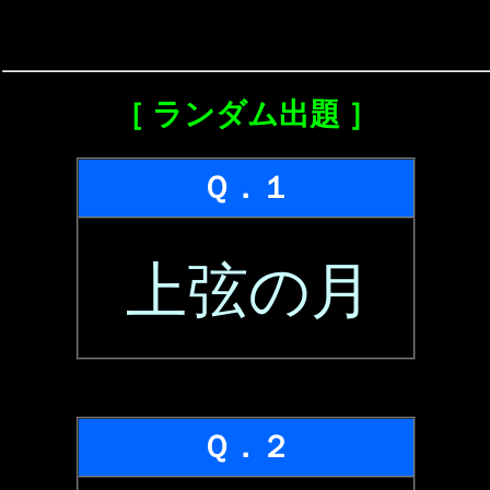
［ ランダム出題 ］
Ｑ．１
上弦の月
Ｑ．２