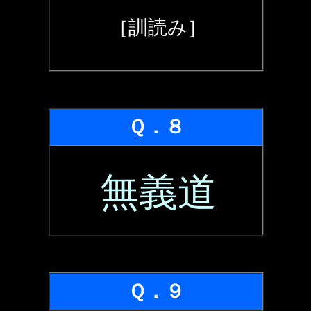
［訓読み］
Ｑ．８
無義道
Ｑ．９