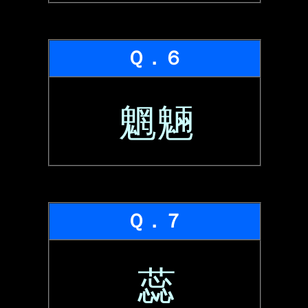
Ｑ．６
魍魎
Ｑ．７
蕊