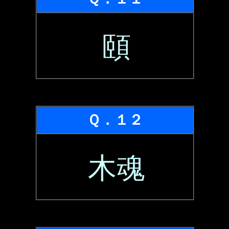
頤
Ｑ．１２
木魂