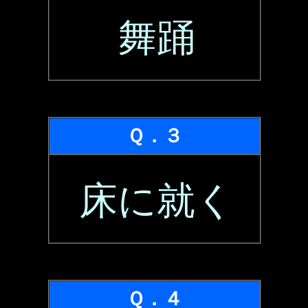
舞踊
Ｑ．３
床に就く
Ｑ．４