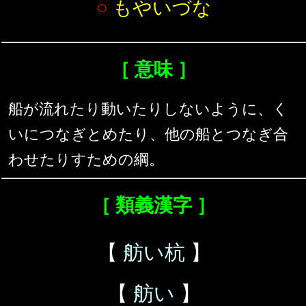
○
もやいづな
［ 意味 ］
船が流れたり動いたりしないように、く
いにつなぎとめたり、他の船とつなぎ合
わせたりすための綱。
［ 類義漢字 ］
【
舫い杭
】
【
舫い
】