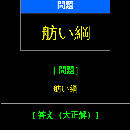
問題
舫い綱
［ 問題］
舫い綱
［ 答え（大正解）］