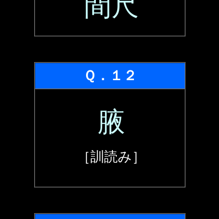
間尺
Ｑ．１２
腋
［訓読み］