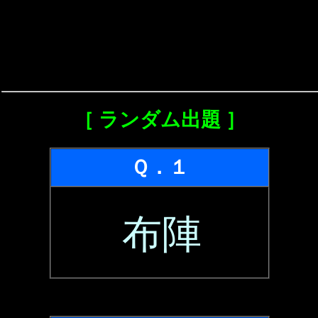
［ ランダム出題 ］
Ｑ．１
布陣