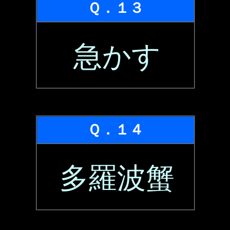
Ｑ．１３
急かす
Ｑ．１４
多羅波蟹