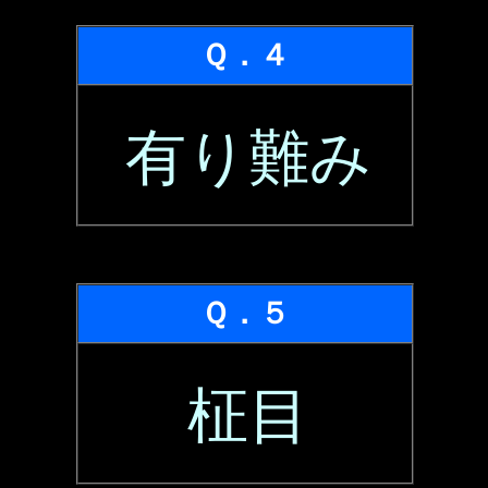
Ｑ．４
有り難み
Ｑ．５
柾目