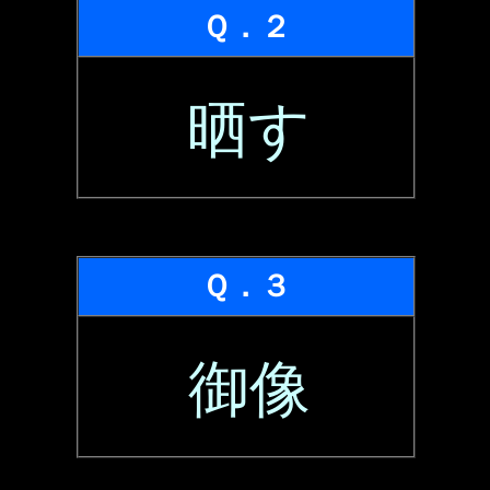
Ｑ．２
晒す
Ｑ．３
御像