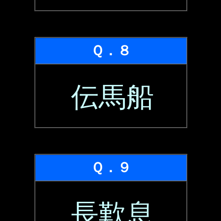
Ｑ．８
伝馬船
Ｑ．９
長歎息