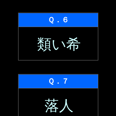
Ｑ．６
類い希
Ｑ．７
落人