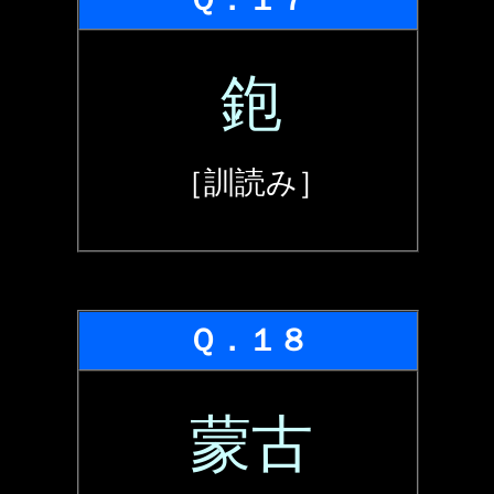
鉋
［訓読み］
Ｑ．１８
蒙古