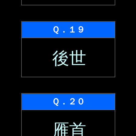
Ｑ．１９
後世
Ｑ．２０
雁首