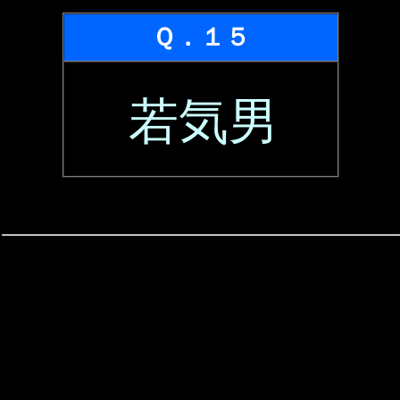
Ｑ．１５
若気男