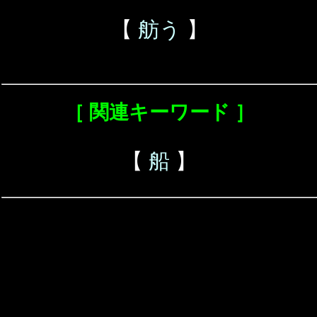
【
舫う
】
［ 関連キーワード ］
【
船
】