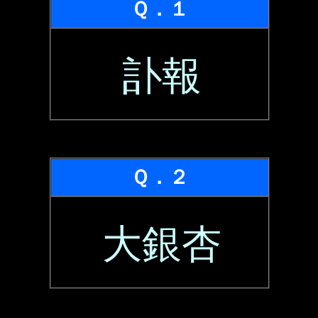
Ｑ．１
訃報
Ｑ．２
大銀杏