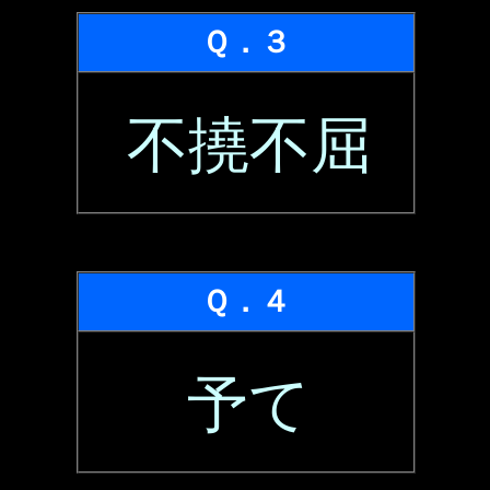
Ｑ．３
不撓不屈
Ｑ．４
予て