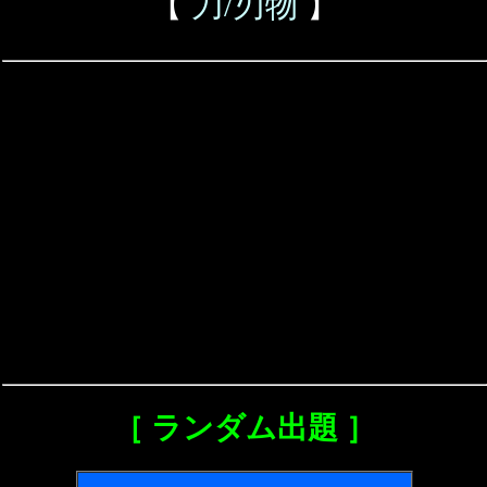
【
刀/刃物
】
［ ランダム出題 ］