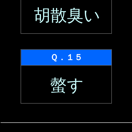
胡散臭い
Ｑ．１５
螫す