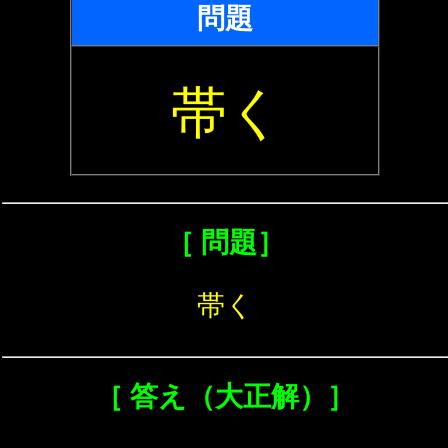
問題
帯く
［ 問題］
帯く
［ 答え（大正解）］