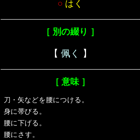
○
はく
［ 別の綴り ］
【
佩く
】
［ 意味 ］
刀・矢などを腰につける。
身に帯びる。
腰に下げる。
腰にさす。