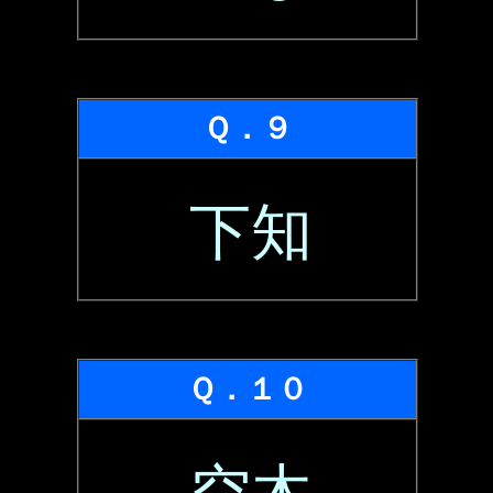
Ｑ．９
下知
Ｑ．１０