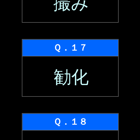
撮み
Ｑ．１７
勧化
Ｑ．１８