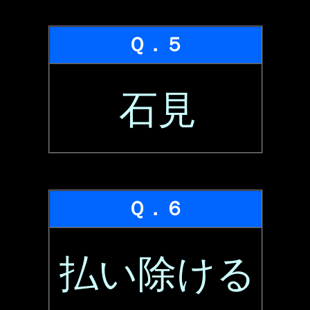
Ｑ．５
石見
Ｑ．６
払い除ける