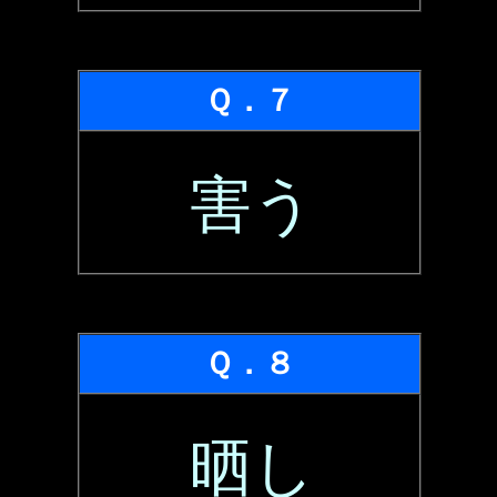
Ｑ．７
害う
Ｑ．８
晒し