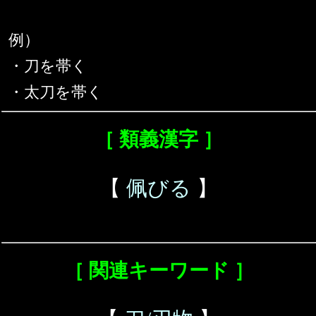
例）
・刀を帯く
・太刀を帯く
［ 類義漢字 ］
【
佩びる
】
［ 関連キーワード ］