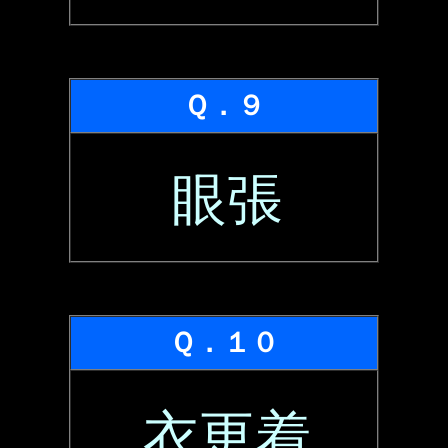
Ｑ．９
眼張
Ｑ．１０
衣更着