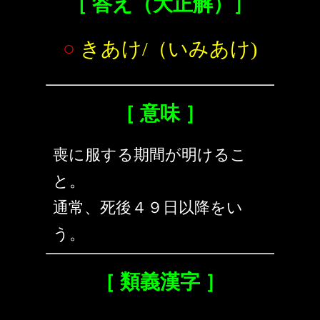
［ 答え（大正解）］
○
きあけ/（いみあけ)
［ 意味 ］
喪に服する期間が明けるこ
と。
通常、死後４９日以降をい
う。
［ 類義漢字 ］