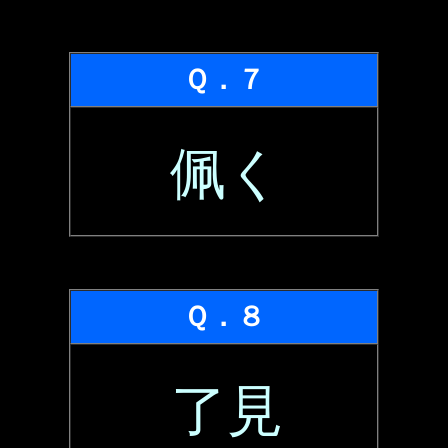
Ｑ．７
佩く
Ｑ．８
了見