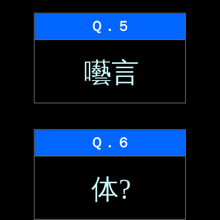
Ｑ．５
囈言
Ｑ．６
体?