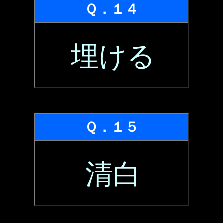
Ｑ．１４
埋ける
Ｑ．１５
清白