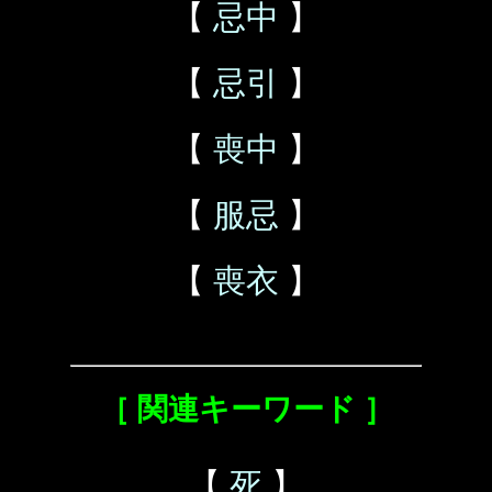
【
忌中
】
【
忌引
】
【
喪中
】
【
服忌
】
【
喪衣
】
［ 関連キーワード ］
【
死
】