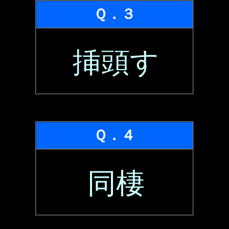
Ｑ．３
挿頭す
Ｑ．４
同棲