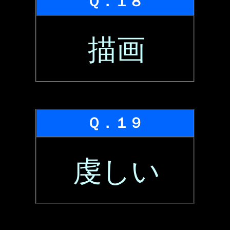
Ｑ．１８
描画
Ｑ．１９
虔しい