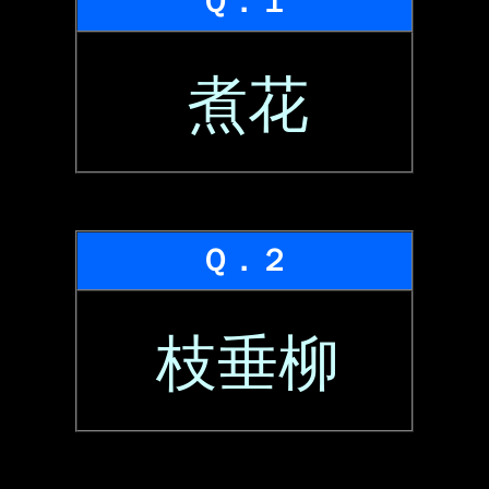
Ｑ．１
煮花
Ｑ．２
枝垂柳