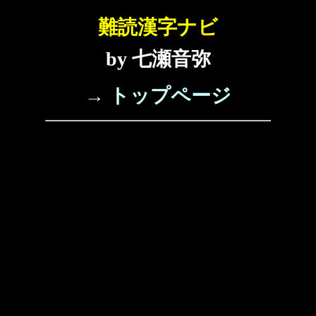
難読漢字ナビ
by 七瀬音弥
→ トップページ