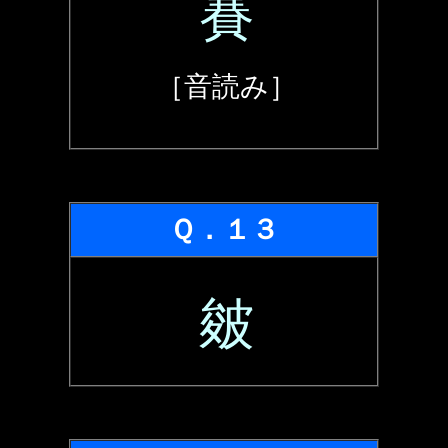
賽
［音読み］
Ｑ．１３
皴