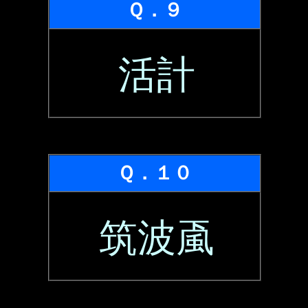
Ｑ．９
活計
Ｑ．１０
筑波颪