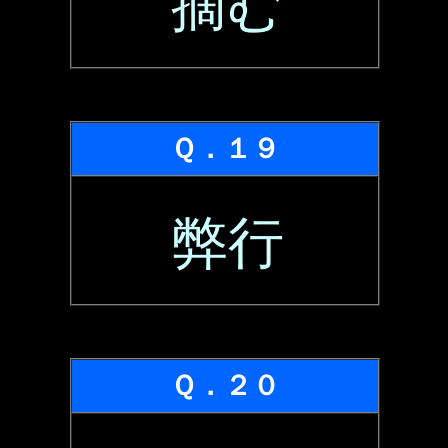
摘む
Ｑ．１９
弊行
Ｑ．２０