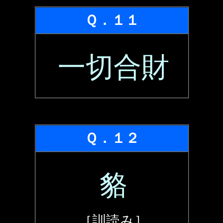
Ｑ．１１
一切合財
Ｑ．１２
貉
［訓読み］