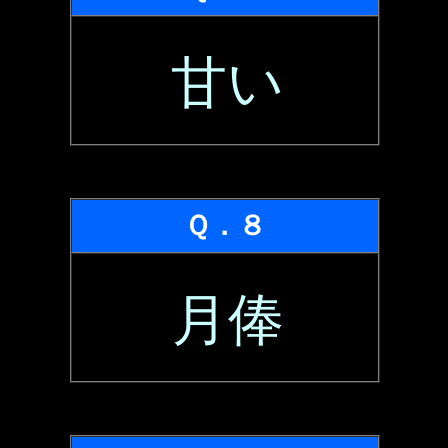
甘い
Ｑ．８
月俸