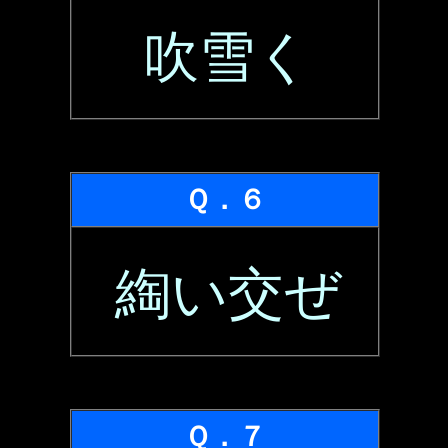
吹雪く
Ｑ．６
綯い交ぜ
Ｑ．７