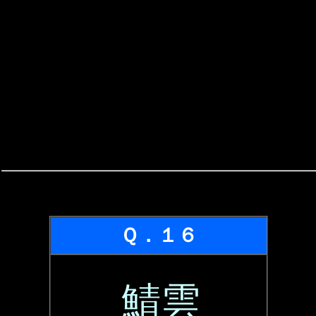
Ｑ．１６
鯖雲