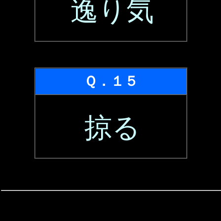
逸り気
Ｑ．１５
掠る