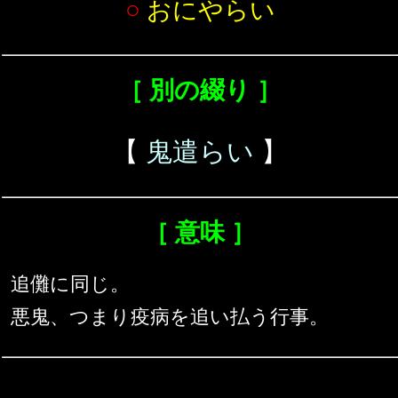
○
おにやらい
［ 別の綴り ］
【
鬼遣らい
】
［ 意味 ］
追儺に同じ。
悪鬼、つまり疫病を追い払う行事。