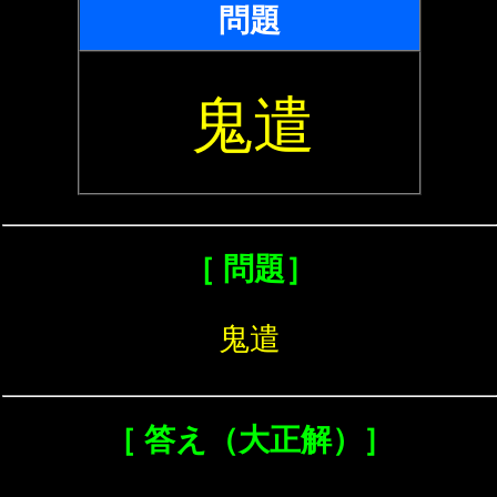
問題
鬼遣
［ 問題］
鬼遣
［ 答え（大正解）］