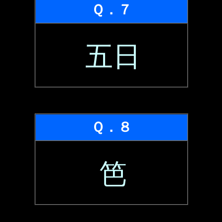
Ｑ．７
五日
Ｑ．８
笆