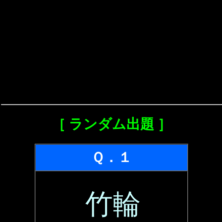
［ ランダム出題 ］
Ｑ．１
竹輪