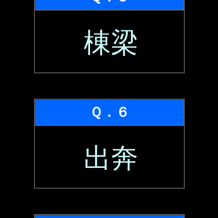
棟梁
Ｑ．６
出奔