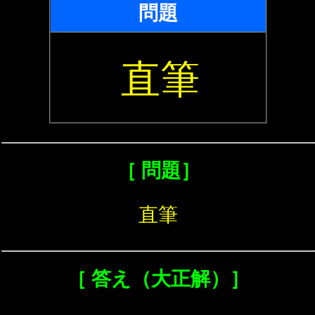
問題
直筆
［ 問題］
直筆
［ 答え（大正解）］