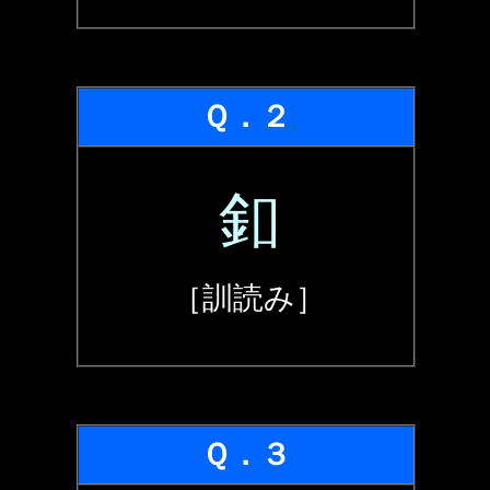
Ｑ．２
釦
［訓読み］
Ｑ．３