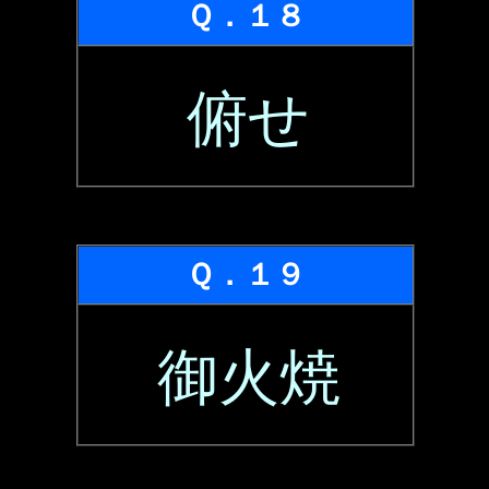
Ｑ．１８
俯せ
Ｑ．１９
御火焼