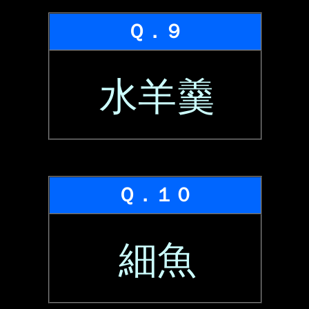
Ｑ．９
水羊羹
Ｑ．１０
細魚