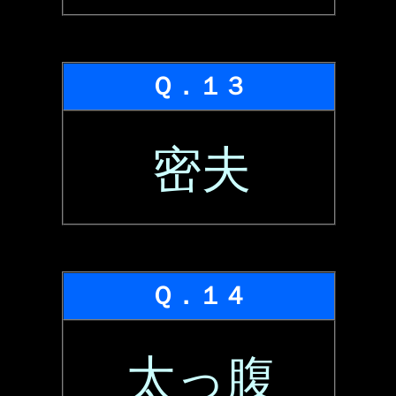
Ｑ．１３
密夫
Ｑ．１４
太っ腹