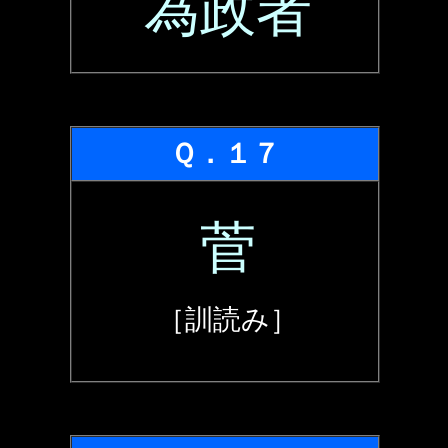
為政者
Ｑ．１７
菅
［訓読み］