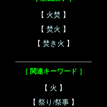
【
火焚
】
【
焚火
】
【
焚き火
】
［ 関連キーワード ］
【
火
】
【
祭り/祭事
】