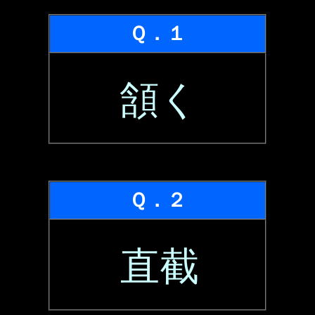
Ｑ．１
頷く
Ｑ．２
直截