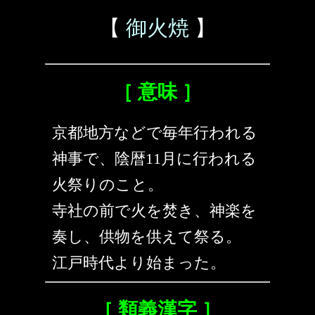
【
御火焼
】
［ 意味 ］
京都地方などで毎年行われる
神事で、陰暦11月に行われる
火祭りのこと。
寺社の前で火を焚き、神楽を
奏し、供物を供えて祭る。
江戸時代より始まった。
［ 類義漢字 ］