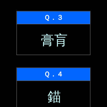
Ｑ．３
膏肓
Ｑ．４
錨