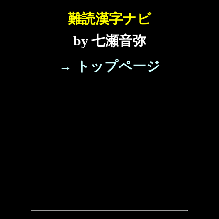
難読漢字ナビ
by 七瀬音弥
→ トップページ