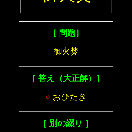
［ 問題］
御火焚
［ 答え（大正解）］
○
おひたき
［ 別の綴り ］