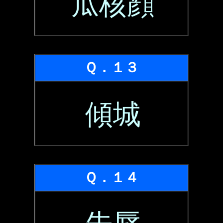
瓜核顔
Ｑ．１３
傾城
Ｑ．１４