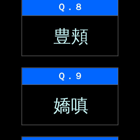
Ｑ．８
豊頬
Ｑ．９
嬌嗔