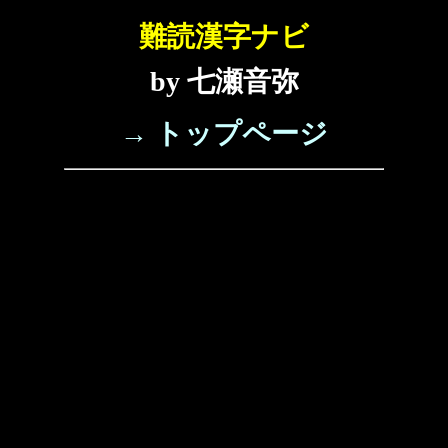
難読漢字ナビ
by 七瀬音弥
→ トップページ