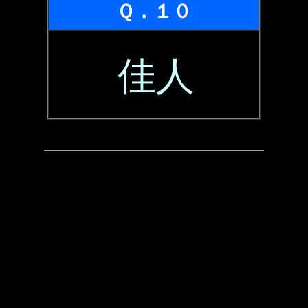
Ｑ．１０
佳人