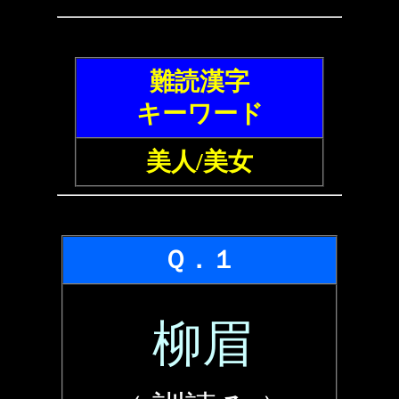
難読漢字
キーワード
美人/美女
Ｑ．１
柳眉