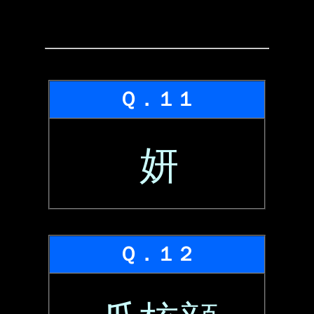
Ｑ．１１
妍
Ｑ．１２