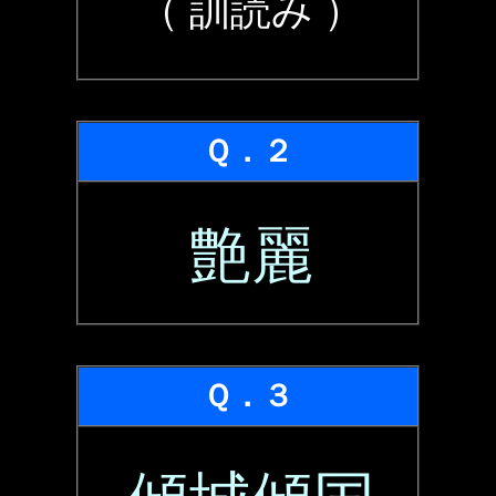
（ 訓読み ）
Ｑ．２
艶麗
Ｑ．３