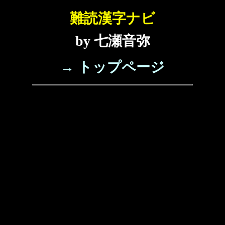
難読漢字ナビ
by 七瀬音弥
→ トップページ