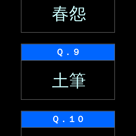
春怨
Ｑ．９
土筆
Ｑ．１０