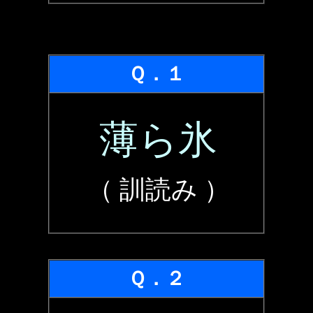
Ｑ．１
薄ら氷
（ 訓読み ）
Ｑ．２