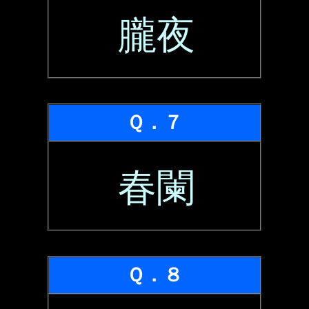
朧夜
Ｑ．７
春闌
Ｑ．８