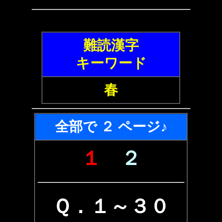
難読漢字
キーワード
春
全部で ２ ページ♪
１
２
Ｑ．１～３０