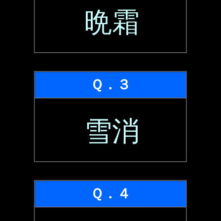
晩霜
Ｑ．３
雪消
Ｑ．４