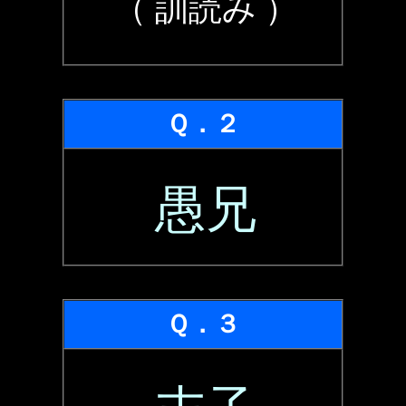
（ 訓読み ）
Ｑ．２
愚兄
Ｑ．３