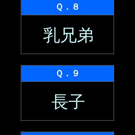
Ｑ．８
乳兄弟
Ｑ．９
長子