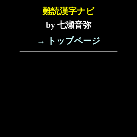
難読漢字ナビ
by 七瀬音弥
→ トップページ