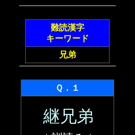
難読漢字
キーワード
兄弟
Ｑ．１
継兄弟