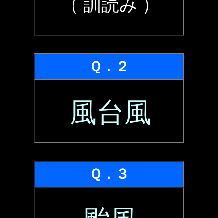
（ 訓読み ）
Ｑ．２
風台風
Ｑ．３