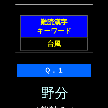
難読漢字
キーワード
台風
Ｑ．１
野分