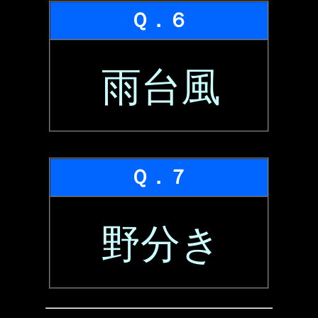
Ｑ．６
雨台風
Ｑ．７
野分き