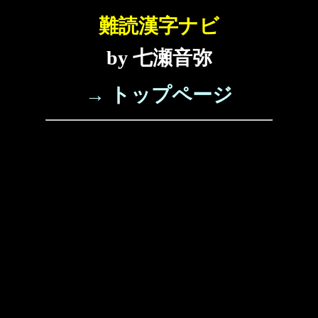
難読漢字ナビ
by 七瀬音弥
→ トップページ