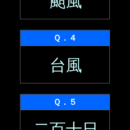
颱風
Ｑ．４
台風
Ｑ．５
二百十日