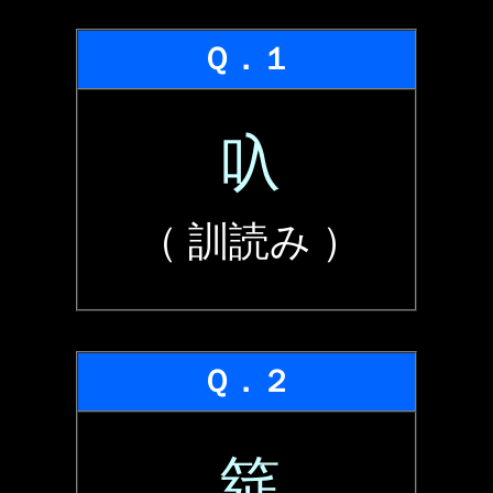
Ｑ．１
叺
（ 訓読み ）
Ｑ．２
筵