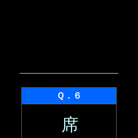
Ｑ．６
席