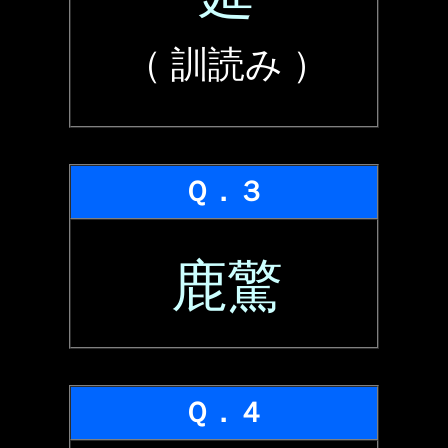
（ 訓読み ）
Ｑ．３
鹿驚
Ｑ．４