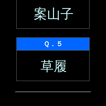
案山子
Ｑ．５
草履