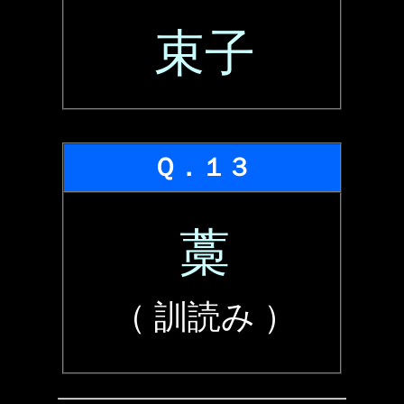
束子
Ｑ．１３
藁
（ 訓読み ）