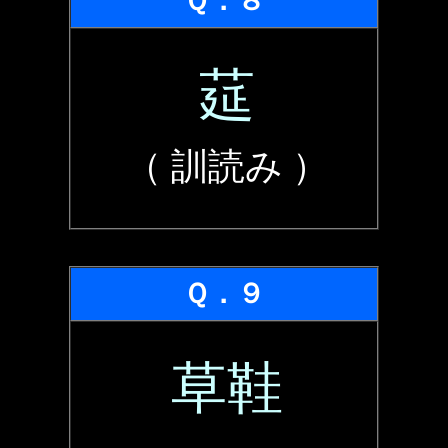
Ｑ．８
莚
（ 訓読み ）
Ｑ．９
草鞋