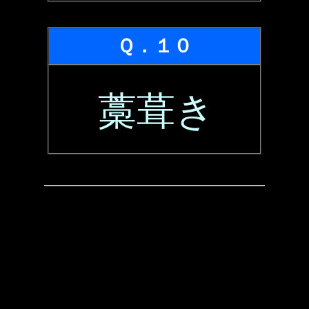
Ｑ．１０
藁葺き