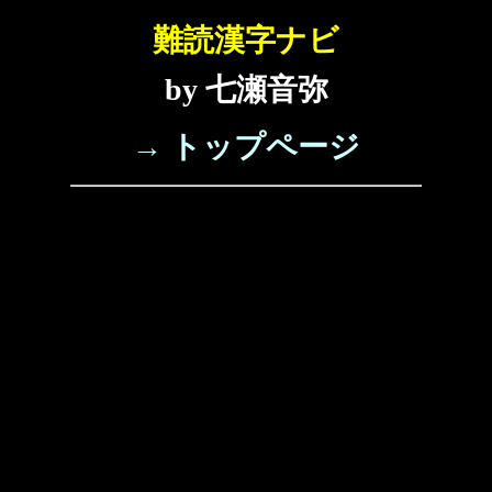
難読漢字ナビ
by 七瀬音弥
→ トップページ