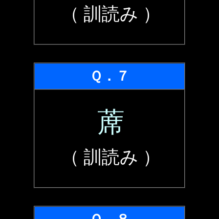
（ 訓読み ）
Ｑ．７
蓆
（ 訓読み ）