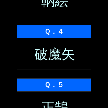
鞆絵
Ｑ．４
破魔矢
Ｑ．５
正鵠