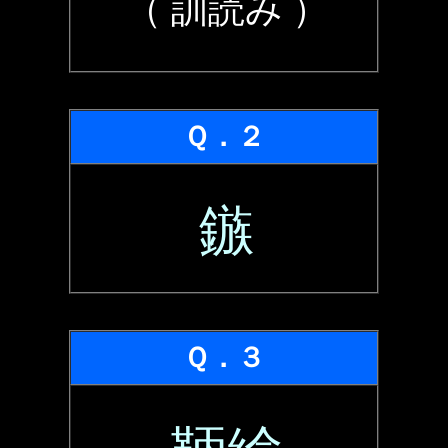
（ 訓読み ）
Ｑ．２
鏃
Ｑ．３