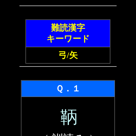
難読漢字
キーワード
弓/矢
Ｑ．１
鞆