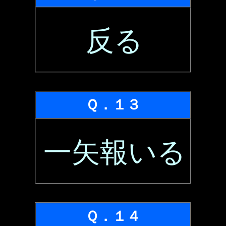
反る
Ｑ．１３
一矢報いる
Ｑ．１４