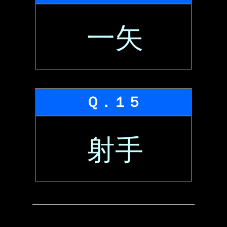
一矢
Ｑ．１５
射手