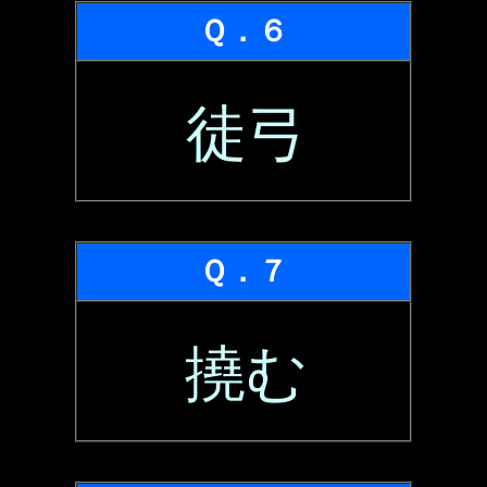
Ｑ．６
徒弓
Ｑ．７
撓む