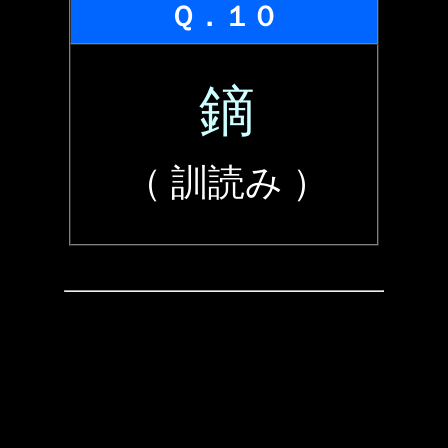
Ｑ．１０
鏑
（ 訓読み ）