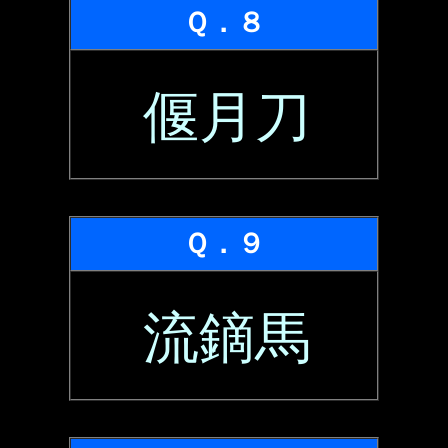
Ｑ．８
偃月刀
Ｑ．９
流鏑馬