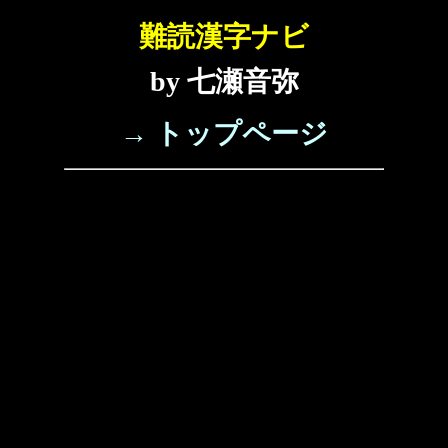
難読漢字ナビ
by 七瀬音弥
→ トップページ