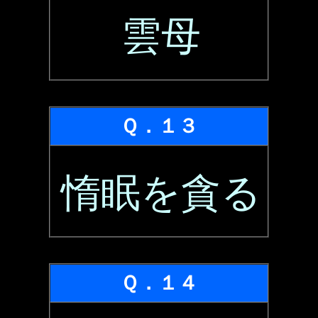
雲母
Ｑ．１３
惰眠を貪る
Ｑ．１４