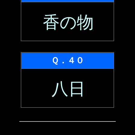
香の物
Ｑ．４０
八日