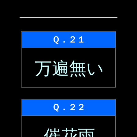
Ｑ．２１
万遍無い
Ｑ．２２
催花雨