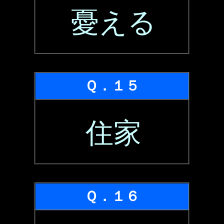
憂える
Ｑ．１５
住家
Ｑ．１６