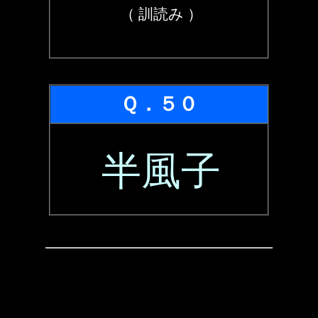
（ 訓読み ）
Ｑ．５０
半風子