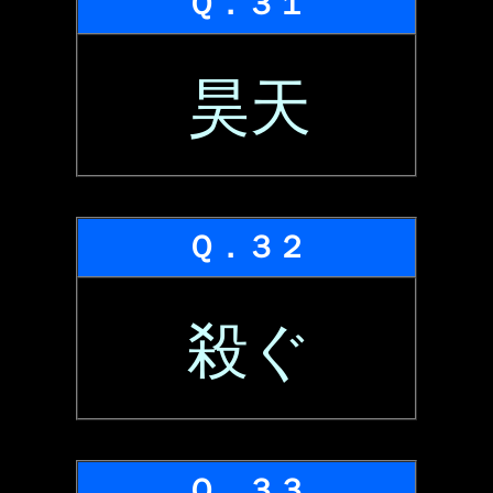
Ｑ．３１
昊天
Ｑ．３２
殺ぐ
Ｑ．３３