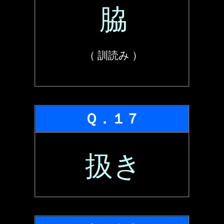
脇
（ 訓読み ）
Ｑ．１７
扱き