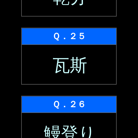
Ｑ．２５
瓦斯
Ｑ．２６
鰻登り