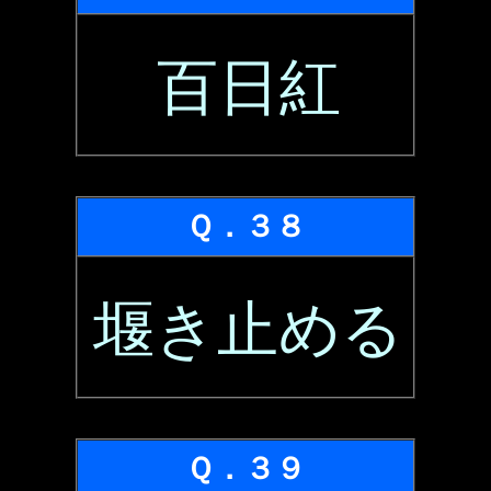
百日紅
Ｑ．３８
堰き止める
Ｑ．３９