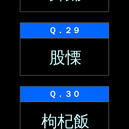
Ｑ．２９
股慄
Ｑ．３０
枸杞飯