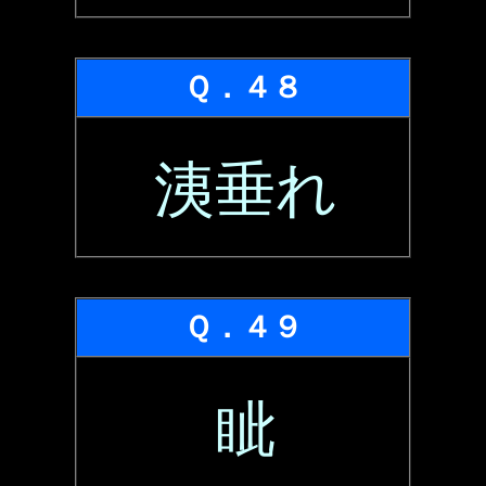
Ｑ．４８
洟垂れ
Ｑ．４９
眦