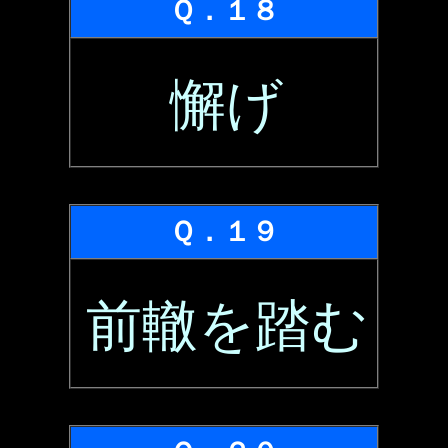
Ｑ．１８
懈げ
Ｑ．１９
前轍を踏む