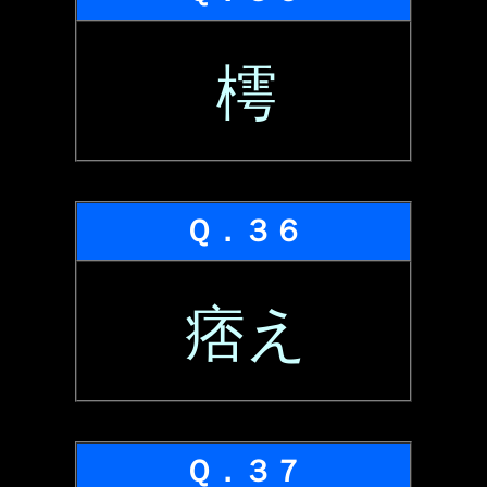
樗
Ｑ．３６
痞え
Ｑ．３７