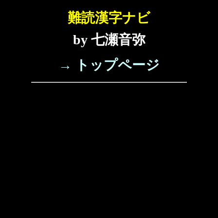
難読漢字ナビ
by 七瀬音弥
→ トップページ