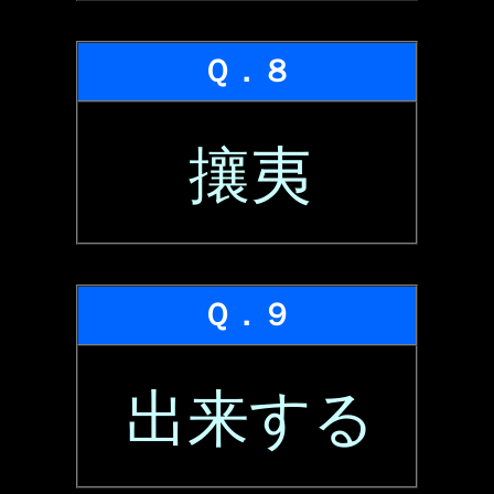
Ｑ．８
攘夷
Ｑ．９
出来する