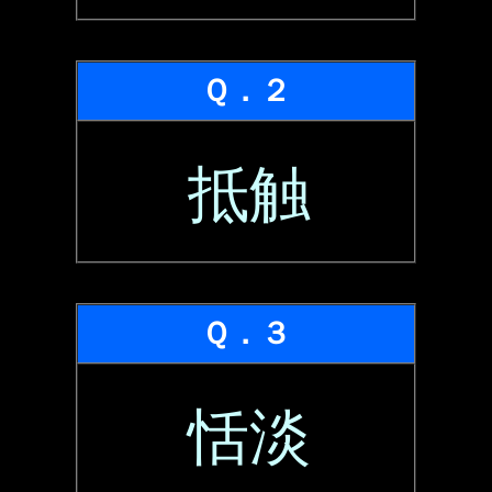
Ｑ．２
抵触
Ｑ．３
恬淡