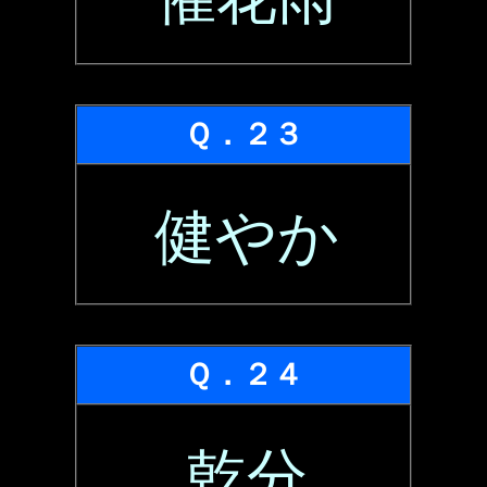
Ｑ．２３
健やか
Ｑ．２４
乾分