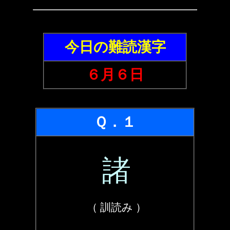
今日の難読漢字
６月６日
Ｑ．１
諸
（ 訓読み ）