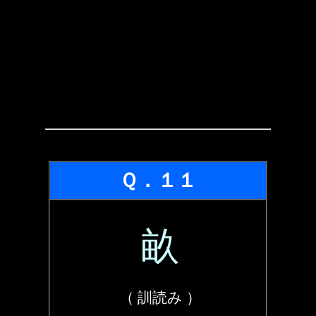
Ｑ．１１
畝
（ 訓読み ）