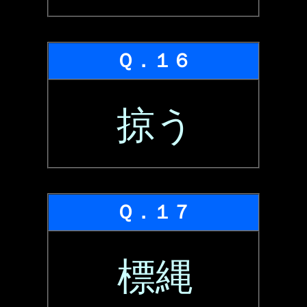
Ｑ．１６
掠う
Ｑ．１７
標縄