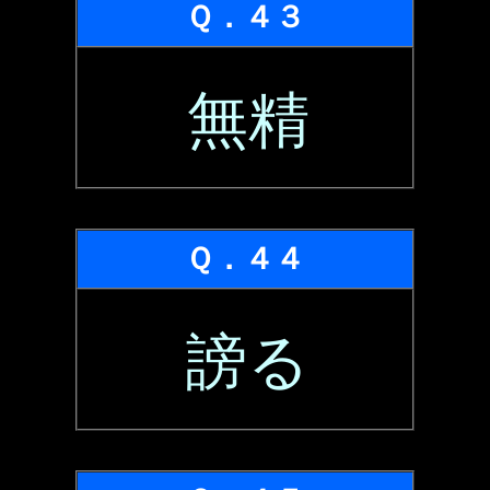
Ｑ．４３
無精
Ｑ．４４
謗る