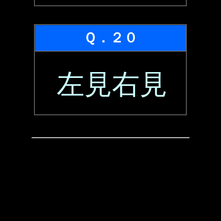
Ｑ．２０
左見右見