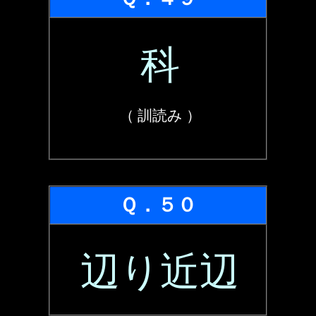
科
（ 訓読み ）
Ｑ．５０
辺り近辺