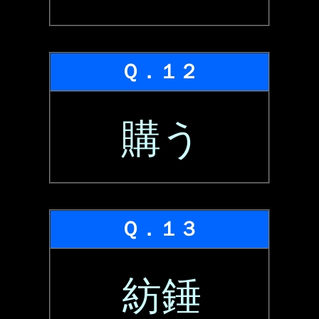
Ｑ．１２
購う
Ｑ．１３
紡錘