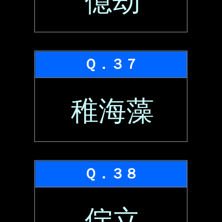
億劫
Ｑ．３７
稚海藻
Ｑ．３８
佇立