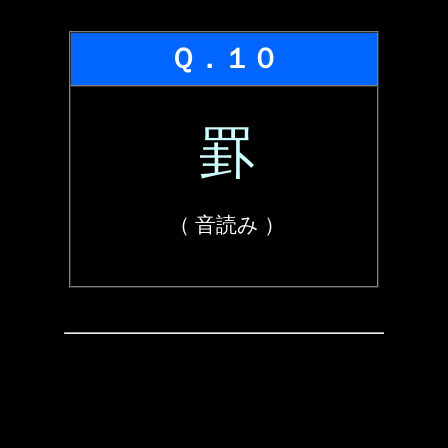
Ｑ．１０
罫
（ 音読み ）