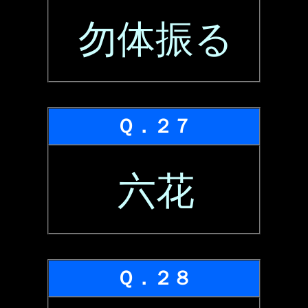
勿体振る
Ｑ．２７
六花
Ｑ．２８