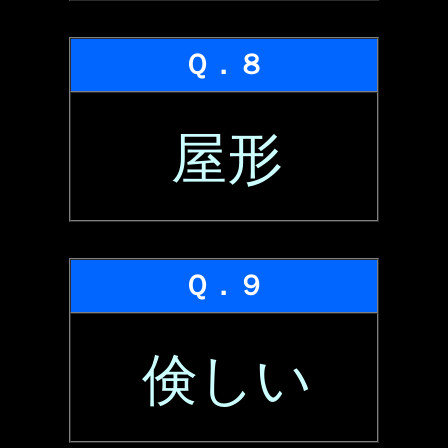
Ｑ．８
屋形
Ｑ．９
倹しい