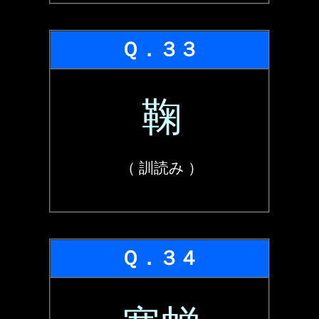
Ｑ．３３
鞠
（ 訓読み ）
Ｑ．３４