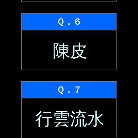
Ｑ．６
陳皮
Ｑ．７
行雲流水