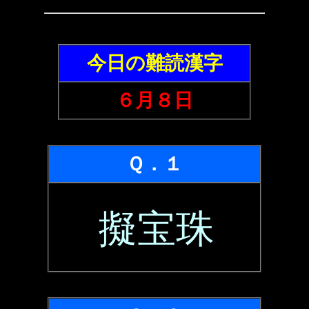
今日の難読漢字
６月８日
Ｑ．１
擬宝珠