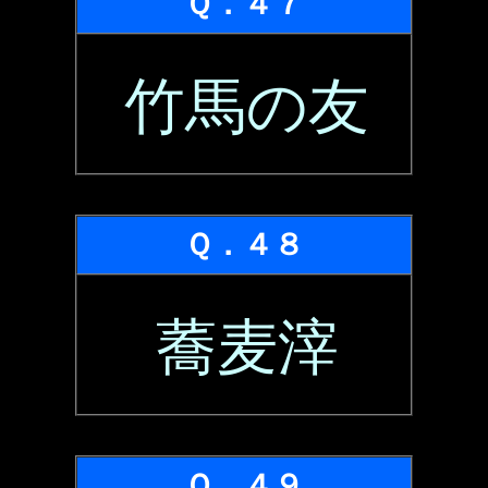
Ｑ．４７
竹馬の友
Ｑ．４８
蕎麦滓
Ｑ．４９