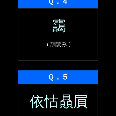
Ｑ．４
靄
（ 訓読み ）
Ｑ．５
依怙贔屓