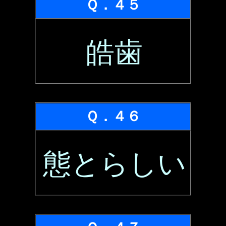
Ｑ．４５
皓歯
Ｑ．４６
態とらしい