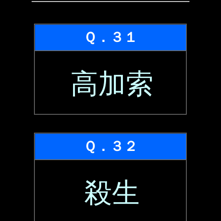
Ｑ．３１
高加索
Ｑ．３２
殺生