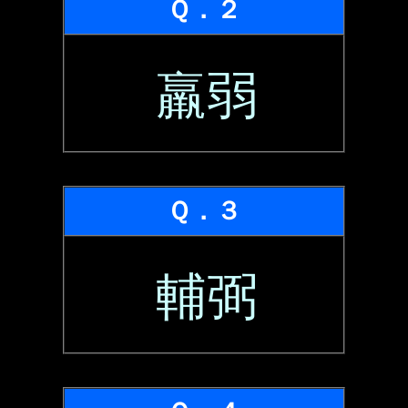
Ｑ．２
羸弱
Ｑ．３
輔弼