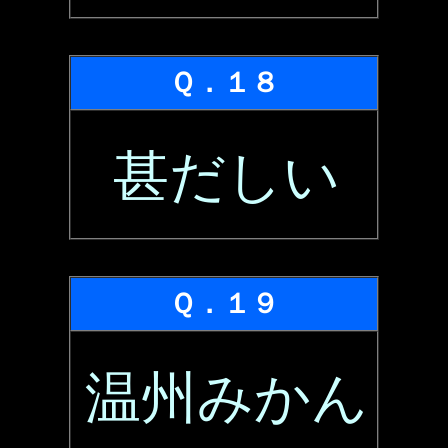
Ｑ．１８
甚だしい
Ｑ．１９
温州みかん