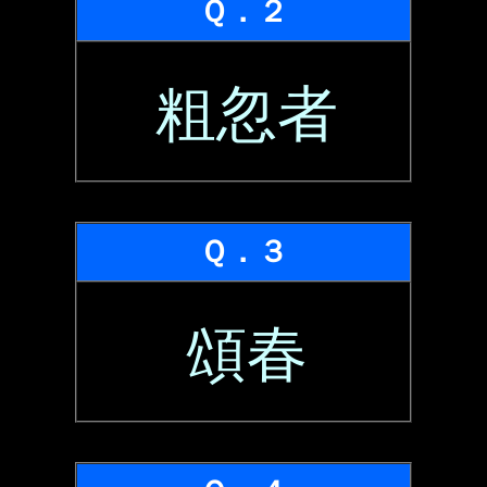
Ｑ．２
粗忽者
Ｑ．３
頌春