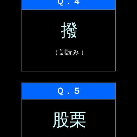
Ｑ．４
撥
（ 訓読み ）
Ｑ．５
股栗