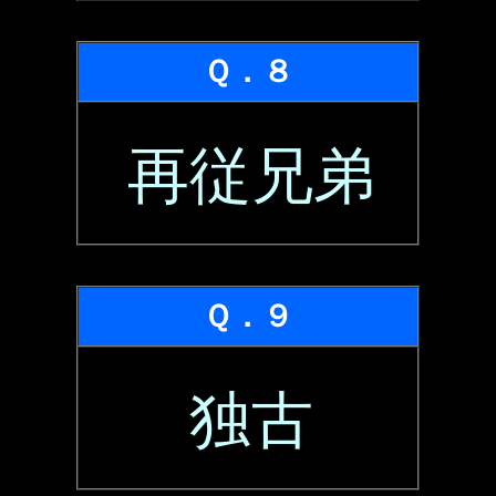
Ｑ．８
再従兄弟
Ｑ．９
独古