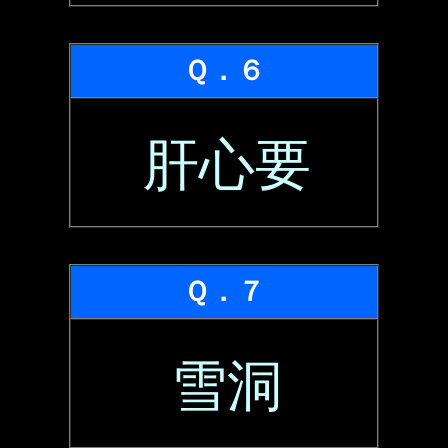
Ｑ．６
肝心要
Ｑ．７
雪洞