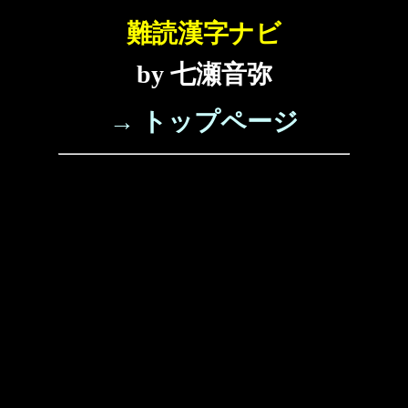
難読漢字ナビ
by 七瀬音弥
→ トップページ