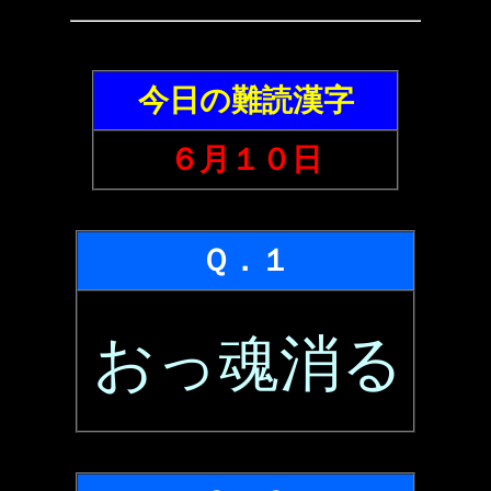
今日の難読漢字
６月１０日
Ｑ．１
おっ魂消る