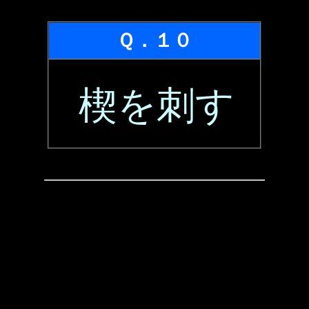
Ｑ．１０
楔を刺す