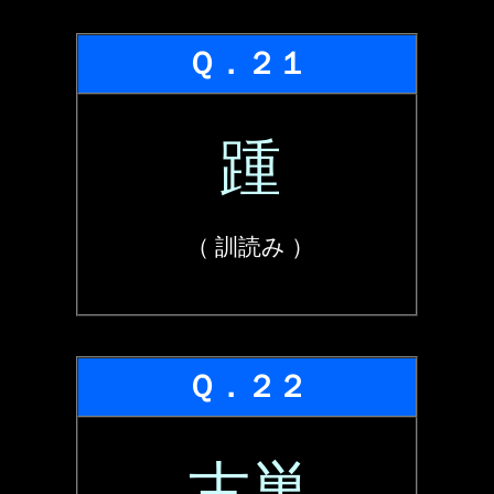
Ｑ．２１
踵
（ 訓読み ）
Ｑ．２２
古巣