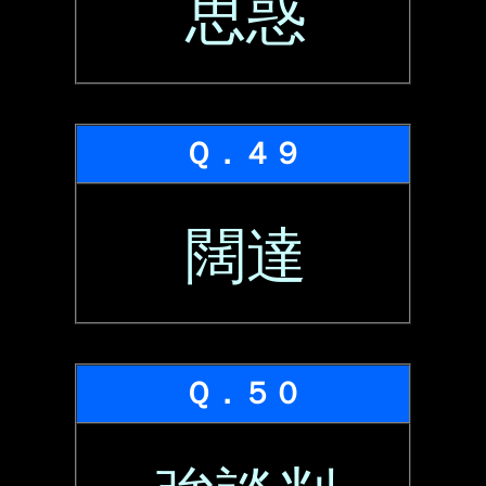
思惑
Ｑ．４９
闊達
Ｑ．５０