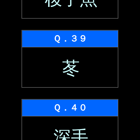
Ｑ．３９
苳
Ｑ．４０
深手