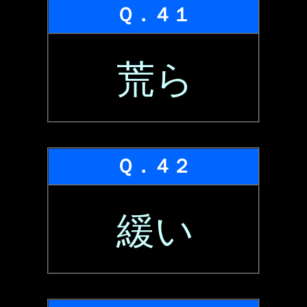
Ｑ．４１
荒ら
Ｑ．４２
緩い