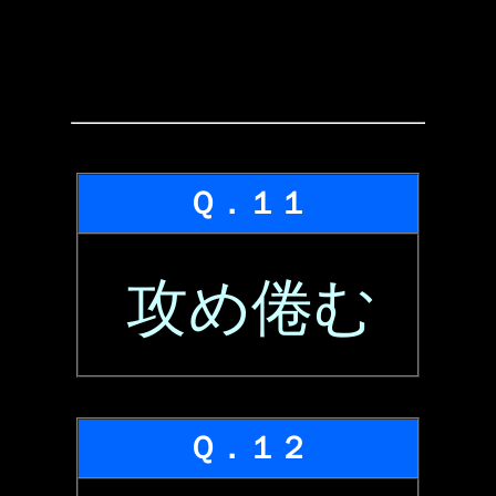
Ｑ．１１
攻め倦む
Ｑ．１２