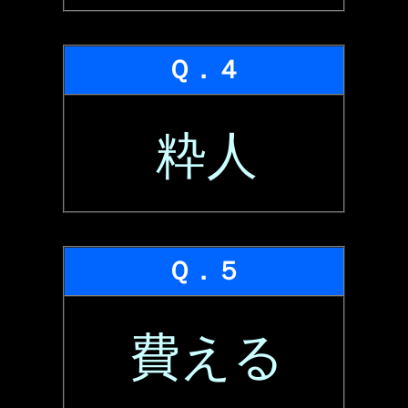
Ｑ．４
粋人
Ｑ．５
費える