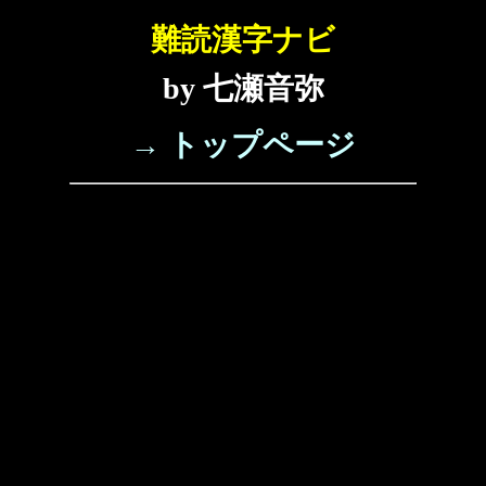
難読漢字ナビ
by 七瀬音弥
→ トップページ