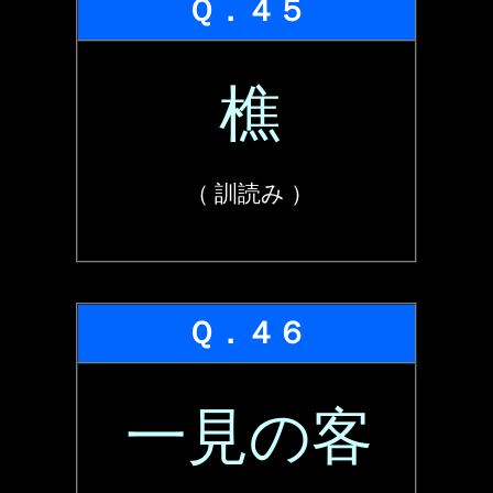
Ｑ．４５
樵
（ 訓読み ）
Ｑ．４６
一見の客