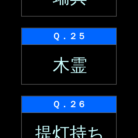
Ｑ．２５
木霊
Ｑ．２６
提灯持ち