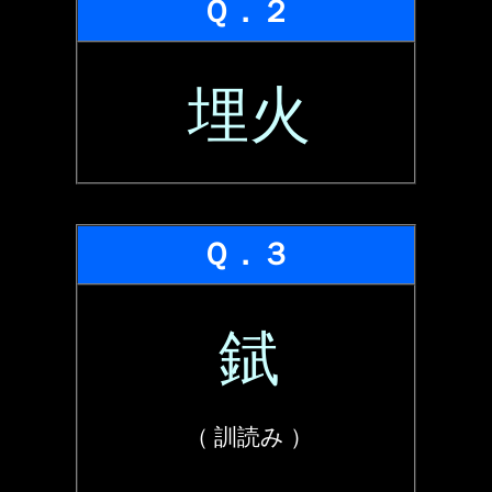
Ｑ．２
埋火
Ｑ．３
錻
（ 訓読み ）