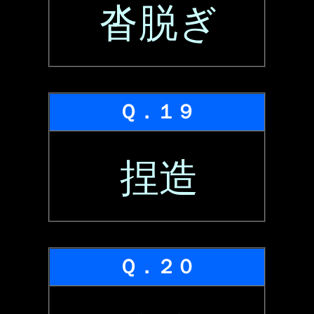
沓脱ぎ
Ｑ．１９
捏造
Ｑ．２０