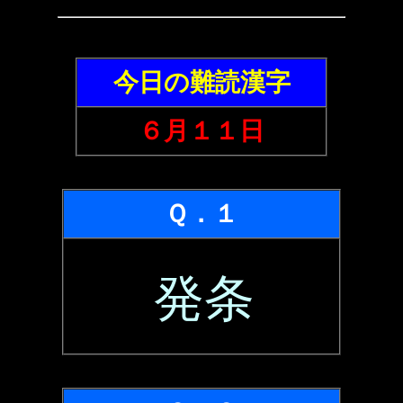
今日の難読漢字
６月１１日
Ｑ．１
発条