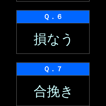
Ｑ．６
損なう
Ｑ．７
合挽き