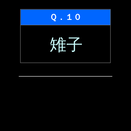
Ｑ．１０
雉子