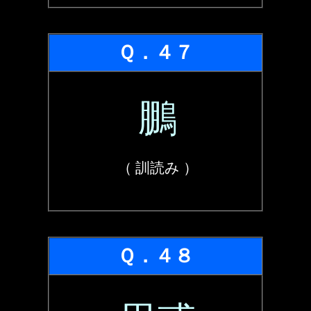
Ｑ．４７
鵬
（ 訓読み ）
Ｑ．４８