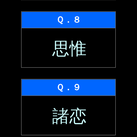
Ｑ．８
思惟
Ｑ．９
諸恋