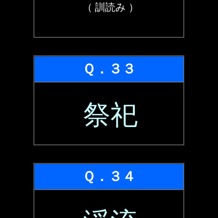
（ 訓読み ）
Ｑ．３３
祭祀
Ｑ．３４