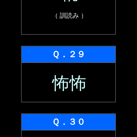
（ 訓読み ）
Ｑ．２９
怖怖
Ｑ．３０