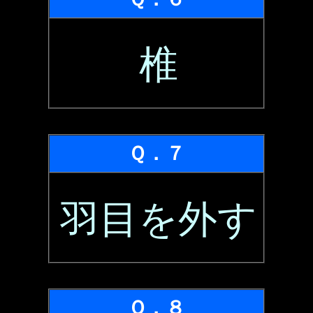
椎
Ｑ．７
羽目を外す
Ｑ．８