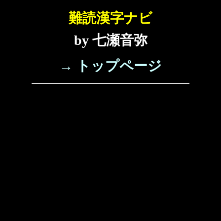
難読漢字ナビ
by 七瀬音弥
→ トップページ