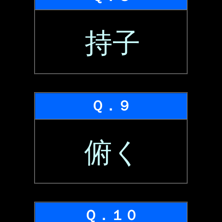
持子
Ｑ．９
俯く
Ｑ．１０