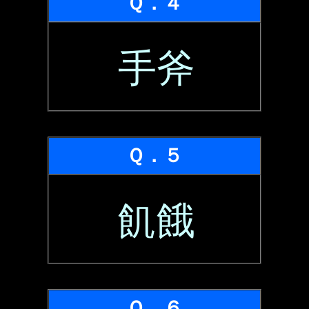
Ｑ．４
手斧
Ｑ．５
飢餓
Ｑ．６