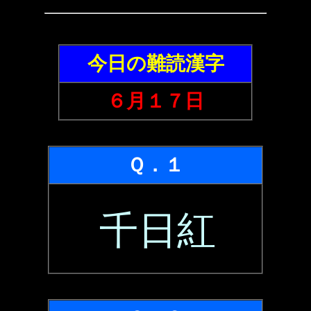
今日の難読漢字
６月１７日
Ｑ．１
千日紅