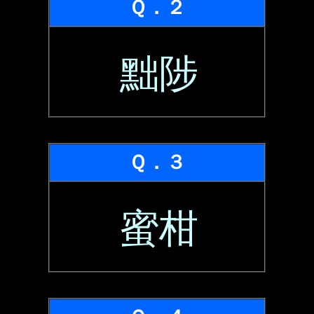
Ｑ．２
黜陟
Ｑ．３
蜜柑