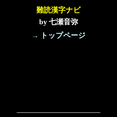
難読漢字ナビ
by 七瀬音弥
→ トップページ