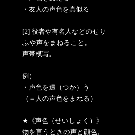
・友人の声色を真似る
[2] 役者や有名人などのせり
ふや声をまねること。
声帯模写。
例）
・声色を遣（つか）う
（＝人の声色をまねる）
★《声色（せいしょく）》
物を言うときの声と顔色。