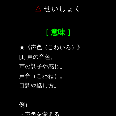
△
せいしょく
［ 意味 ］
★《声色（こわいろ）》
[1] 声の音色。
声の調子や感じ。
声音（こわね）。
口調や話し方。
例）
・声色を変える