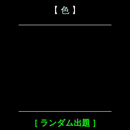
【
色
】
［ ランダム出題 ］