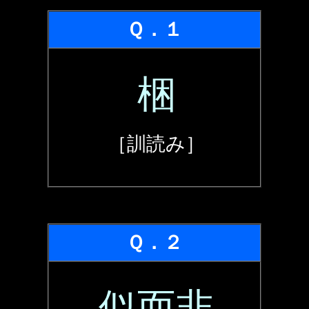
Ｑ．１
梱
［訓読み］
Ｑ．２
似而非