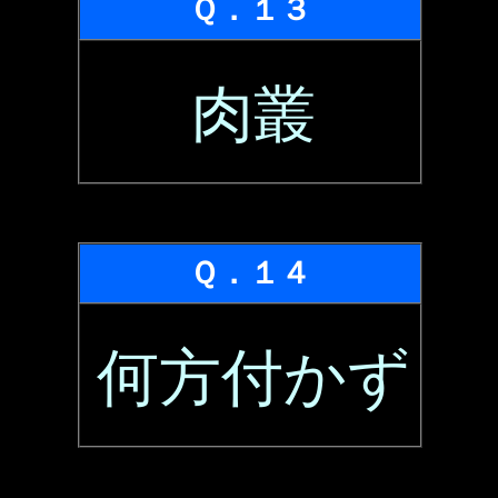
Ｑ．１３
肉叢
Ｑ．１４
何方付かず