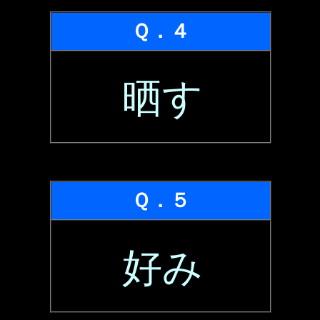
Ｑ．４
晒す
Ｑ．５
好み