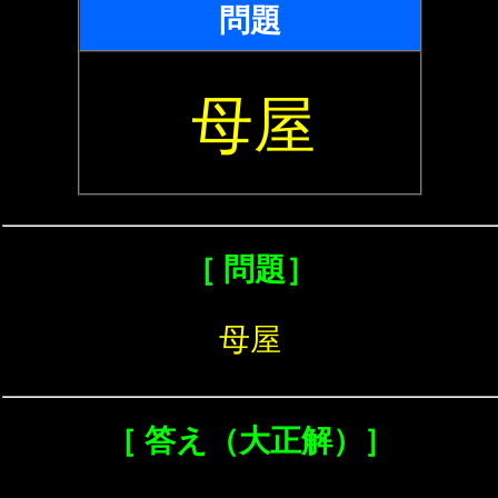
問題
母屋
［ 問題］
母屋
［ 答え（大正解）］