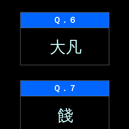
Ｑ．６
大凡
Ｑ．７
餞