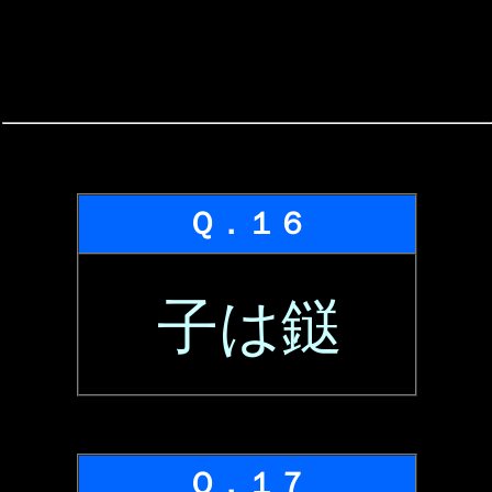
Ｑ．１６
子は鎹
Ｑ．１７