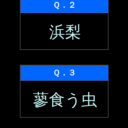
Ｑ．２
浜梨
Ｑ．３
蓼食う虫