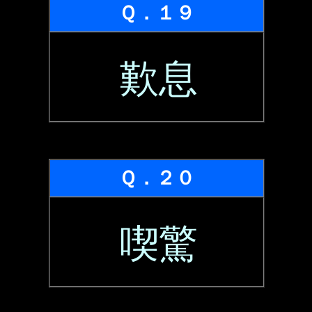
Ｑ．１９
歎息
Ｑ．２０
喫驚