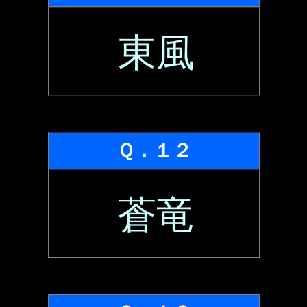
東風
Ｑ．１２
蒼竜