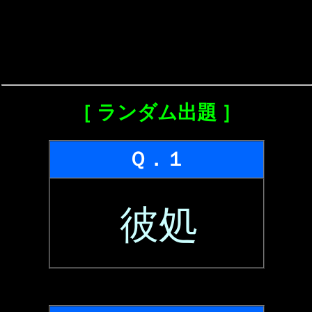
［ ランダム出題 ］
Ｑ．１
彼処