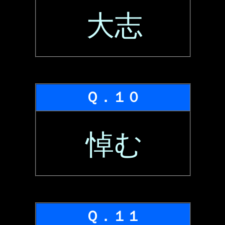
大志
Ｑ．１０
悼む
Ｑ．１１