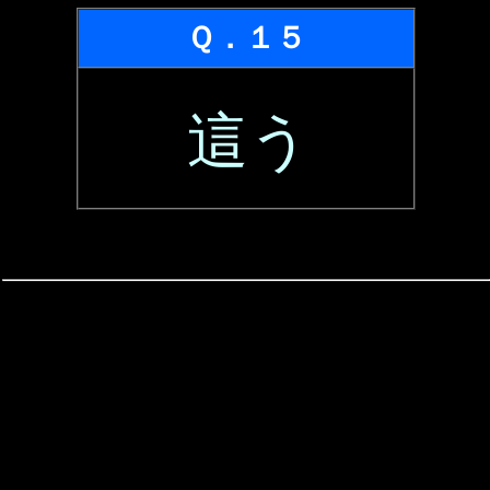
Ｑ．１５
這う