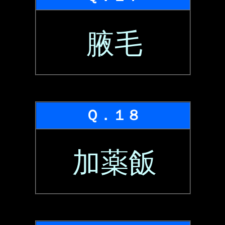
腋毛
Ｑ．１８
加薬飯