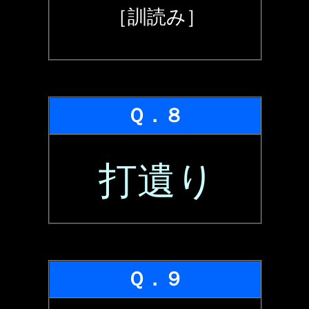
［訓読み］
Ｑ．８
打遺り
Ｑ．９