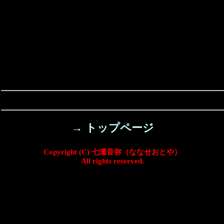
→ トップページ
Copyright (C) 七瀬音弥（ななせおとや）
All rights reserved.