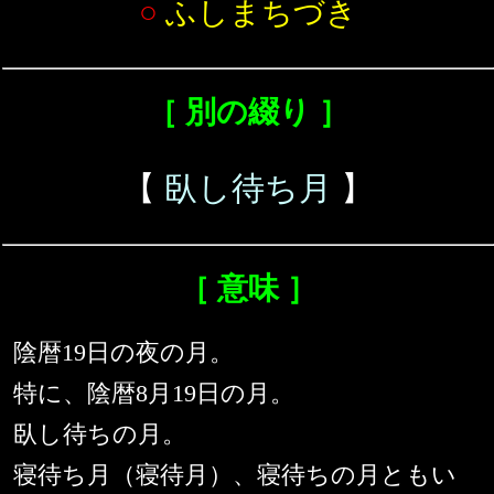
○
ふしまちづき
［ 別の綴り ］
【
臥し待ち月
】
［ 意味 ］
陰暦19日の夜の月。
特に、陰暦8月19日の月。
臥し待ちの月。
寝待ち月（寝待月）、寝待ちの月ともい