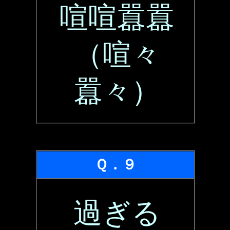
喧喧囂囂
（喧々
囂々）
Ｑ．９
過ぎる