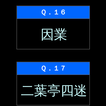
Ｑ．１６
因業
Ｑ．１７
二葉亭四迷