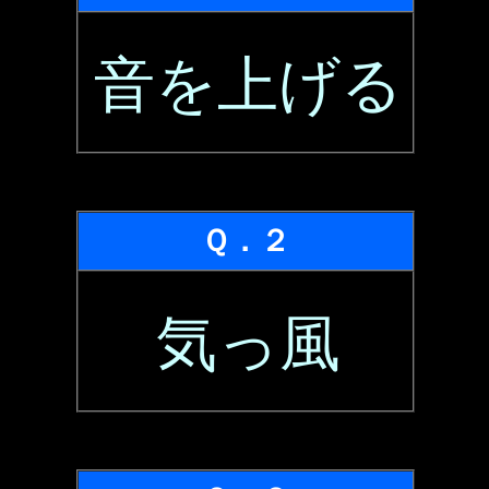
音を上げる
Ｑ．２
気っ風