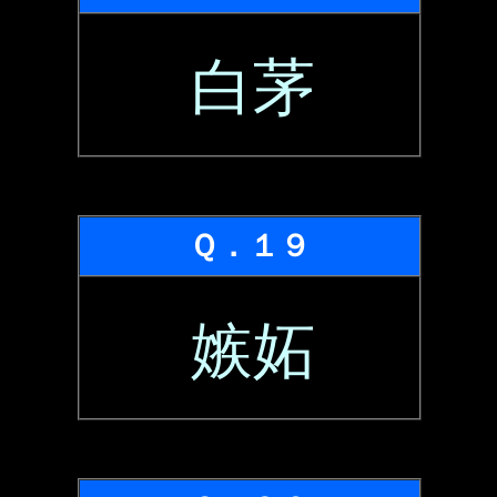
白茅
Ｑ．１９
嫉妬