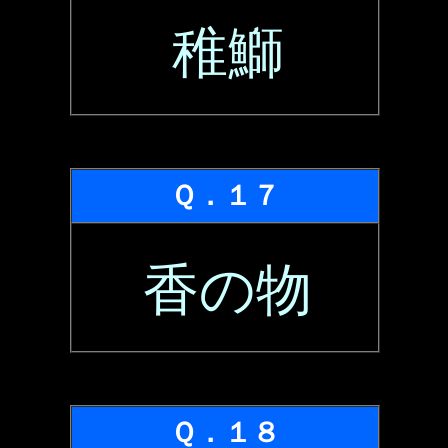
稚鰤
Ｑ．１７
香の物
Ｑ．１８