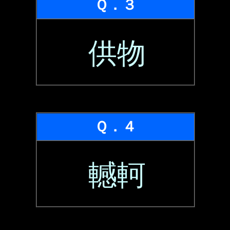
Ｑ．３
供物
Ｑ．４
轗軻