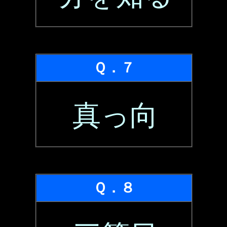
Ｑ．７
真っ向
Ｑ．８