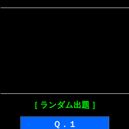
［ ランダム出題 ］
Ｑ．１