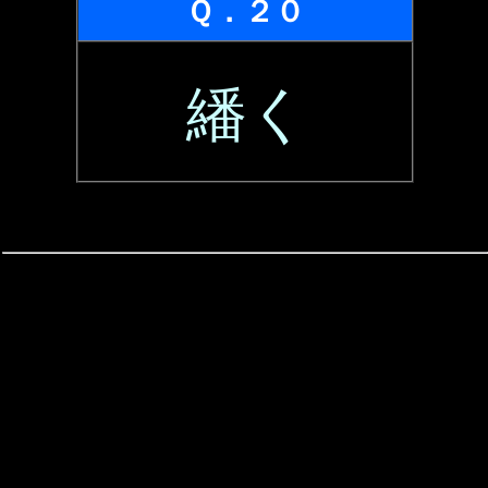
Ｑ．２０
繙く