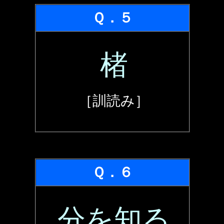
Ｑ．５
楮
［訓読み］
Ｑ．６
分を知る