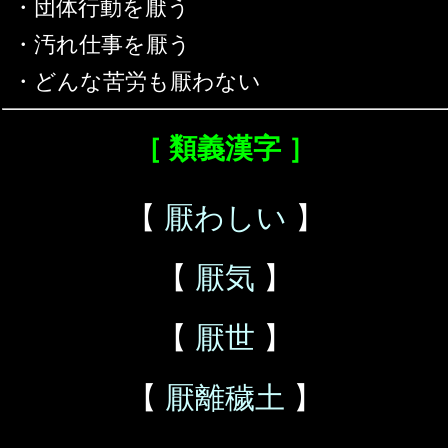
・団体行動を厭う
・汚れ仕事を厭う
・どんな苦労も厭わない
［ 類義漢字 ］
【
厭わしい
】
【
厭気
】
【
厭世
】
【
厭離穢土
】