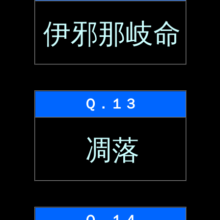
伊邪那岐命
Ｑ．１３
凋落