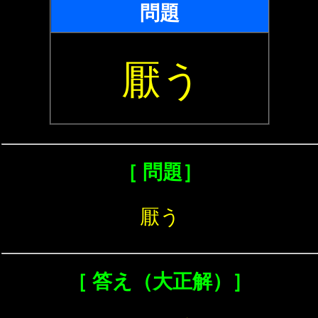
問題
厭う
［ 問題］
厭う
［ 答え（大正解）］