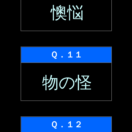
懊悩
Ｑ．１１
物の怪
Ｑ．１２