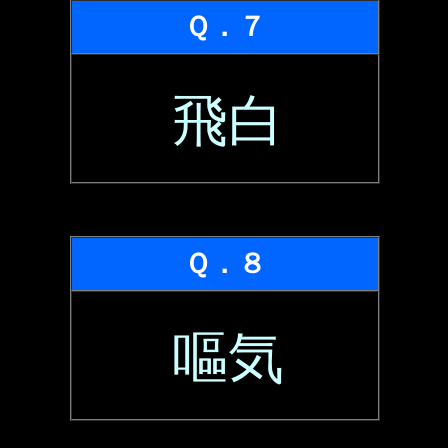
Ｑ．７
飛白
Ｑ．８
嘔気