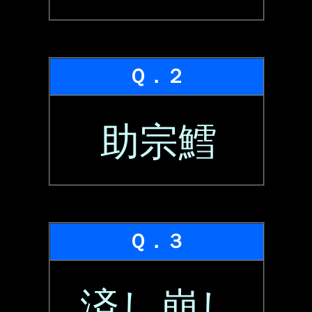
Ｑ．２
助宗鱈
Ｑ．３
済し崩し