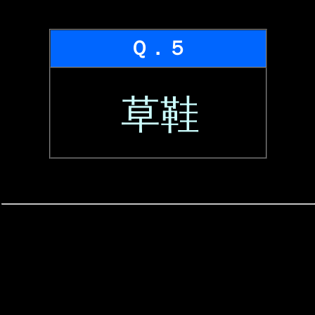
Ｑ．５
草鞋