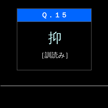
Ｑ．１５
抑
［訓読み］