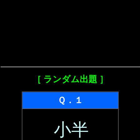
［ ランダム出題 ］
Ｑ．１
小半