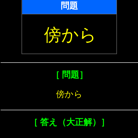
問題
傍から
［ 問題］
傍から
［ 答え（大正解）］