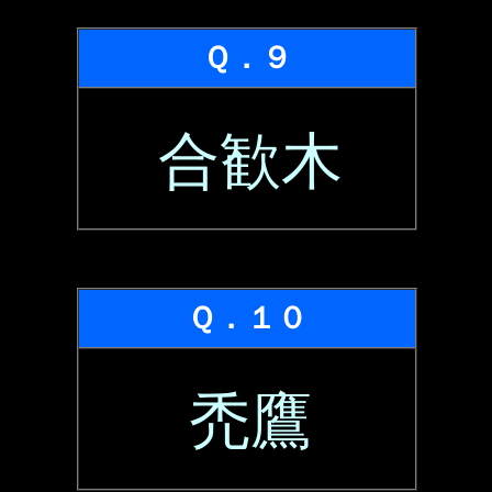
Ｑ．９
合歓木
Ｑ．１０
禿鷹