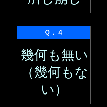
Ｑ．４
幾何も無い
（幾何もな
い）