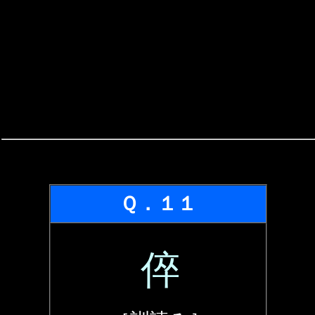
Ｑ．１１
倅