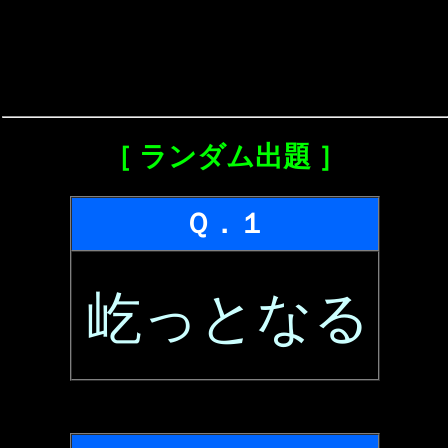
［ ランダム出題 ］
Ｑ．１
屹っとなる