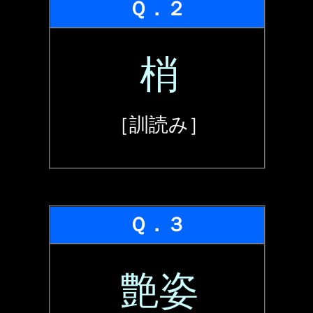
Ｑ．２
梢
［訓読み］
Ｑ．３
艶姿