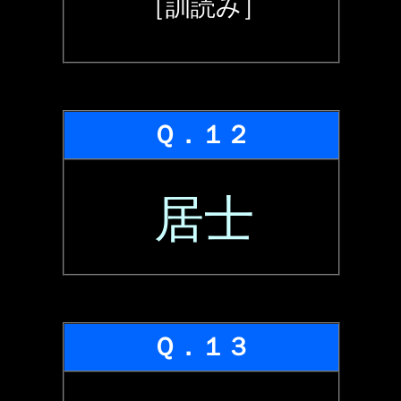
［訓読み］
Ｑ．１２
居士
Ｑ．１３