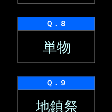
Ｑ．８
単物
Ｑ．９
地鎮祭