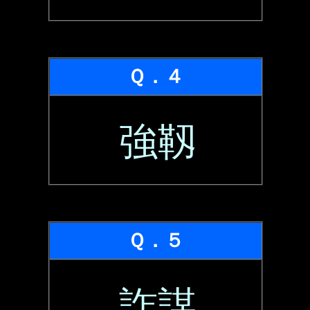
Ｑ．４
強靱
Ｑ．５
詐謀