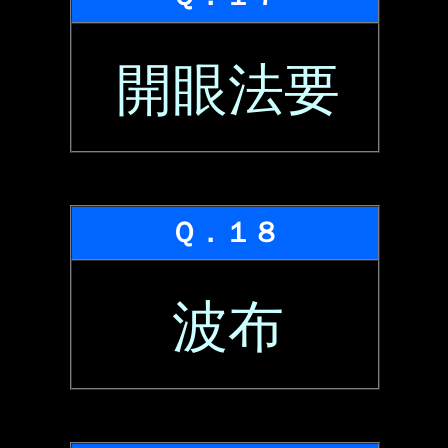
開眼法要
Ｑ．１８
波布