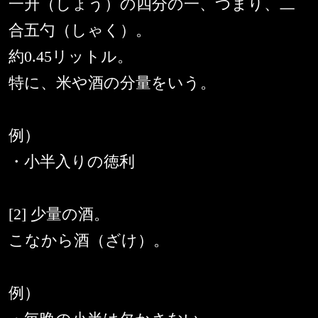
一升（しょう）の四分の一、つまり、二
合五勺（しゃく）。
約0.45リットル。
特に、米や酒の分量をいう。
例）
・小半入りの徳利
[2] 少量の酒。
こなから酒（ざけ）。
例）