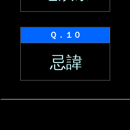
Ｑ．１０
忌諱