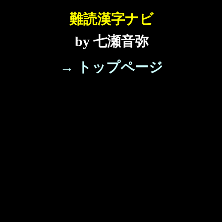
難読漢字ナビ
by 七瀬音弥
→ トップページ