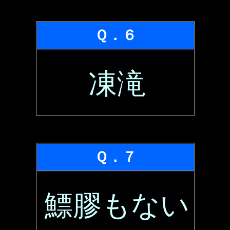
Ｑ．６
凍滝
Ｑ．７
鰾膠もない