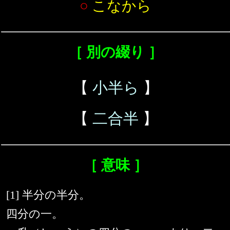
○
こなから
［ 別の綴り ］
【
小半ら
】
【
二合半
】
［ 意味 ］
[1] 半分の半分。
四分の一。