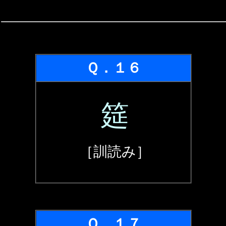
Ｑ．１６
筵
［訓読み］
Ｑ．１７