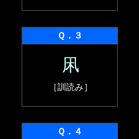
Ｑ．３
凩
［訓読み］
Ｑ．４