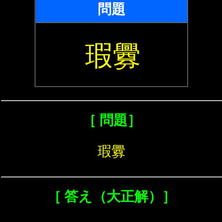
問題
瑕釁
［ 問題］
瑕釁
［ 答え（大正解）］