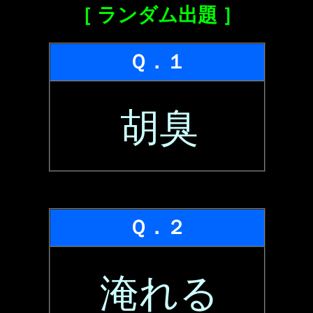
［ ランダム出題 ］
Ｑ．１
胡臭
Ｑ．２
淹れる