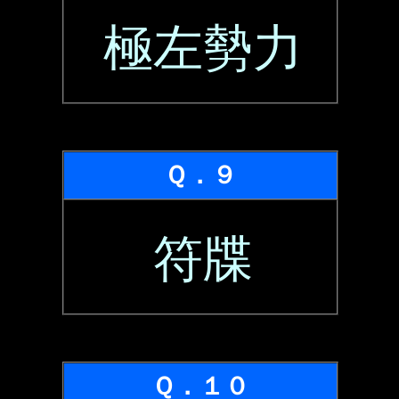
極左勢力
Ｑ．９
符牒
Ｑ．１０