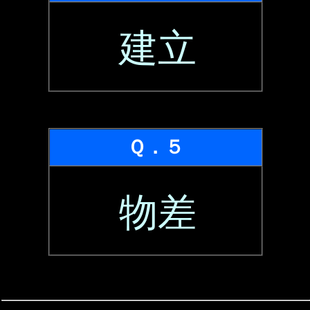
建立
Ｑ．５
物差