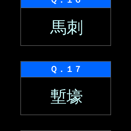
馬刺
Ｑ．１７
塹壕