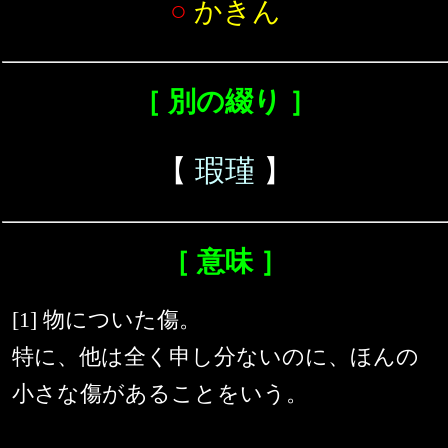
○
かきん
［ 別の綴り ］
【
瑕瑾
】
［ 意味 ］
[1] 物についた傷。
特に、他は全く申し分ないのに、ほんの
小さな傷があることをいう。