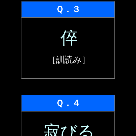
Ｑ．３
倅
［訓読み］
Ｑ．４
寂びる