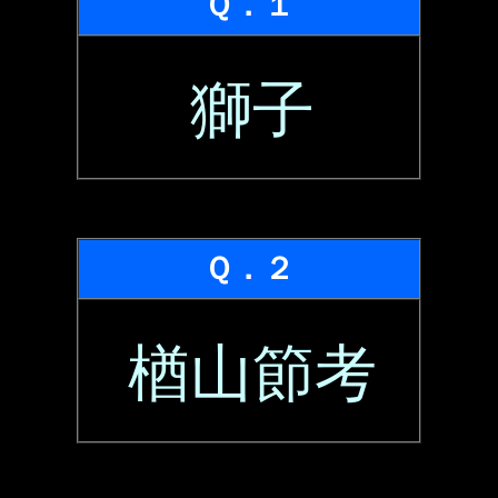
Ｑ．１
獅子
Ｑ．２
楢山節考