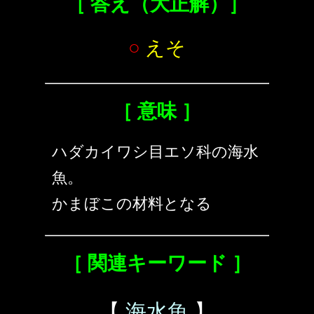
［ 答え（大正解）］
○
えそ
［ 意味 ］
ハダカイワシ目エソ科の海水
魚。
かまぼこの材料となる
［ 関連キーワード ］
【
海水魚
】