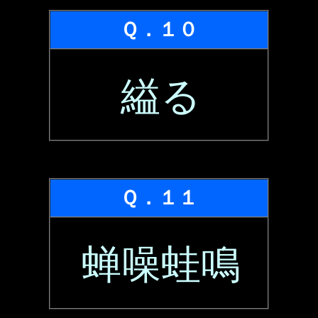
Ｑ．１０
縊る
Ｑ．１１
蝉噪蛙鳴