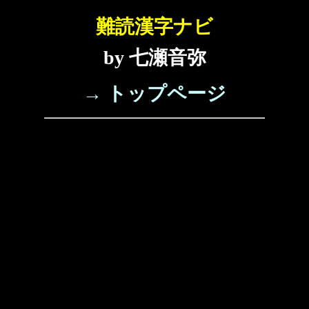
難読漢字ナビ
by 七瀬音弥
→ トップページ