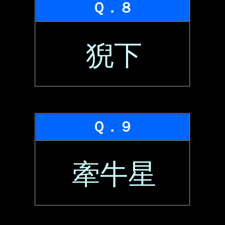
Ｑ．８
猊下
Ｑ．９
牽牛星