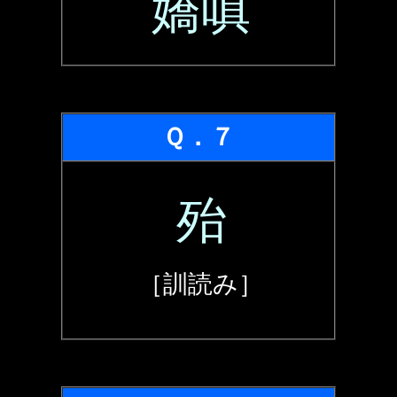
嬌嗔
Ｑ．７
殆
［訓読み］