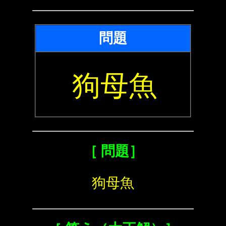
問題
狗母魚
［ 問題］
狗母魚