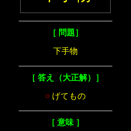
［ 問題］
下手物
［ 答え（大正解）］
○
げてもの
［ 意味 ］