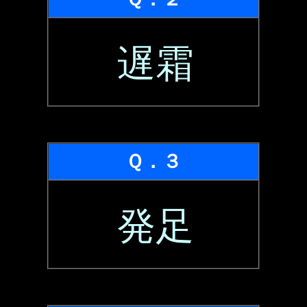
遅霜
Ｑ．３
発足