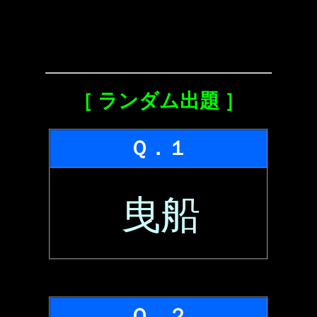
［ ランダム出題 ］
Ｑ．１
曳船
Ｑ．２