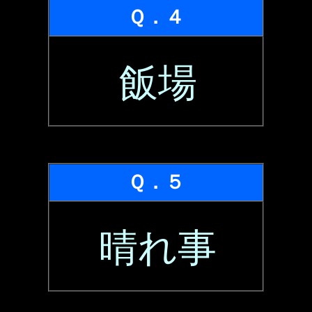
Ｑ．４
飯場
Ｑ．５
晴れ事