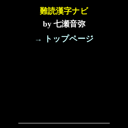
難読漢字ナビ
by 七瀬音弥
→ トップページ