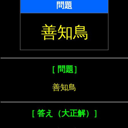
問題
善知鳥
［ 問題］
善知鳥
［ 答え（大正解）］