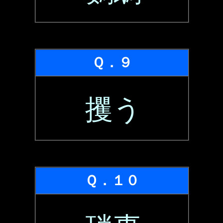
Ｑ．９
攫う
Ｑ．１０