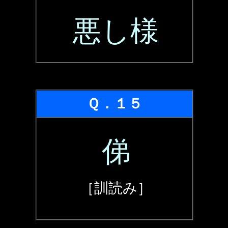
悪し様
Ｑ．１５
俤
［訓読み］