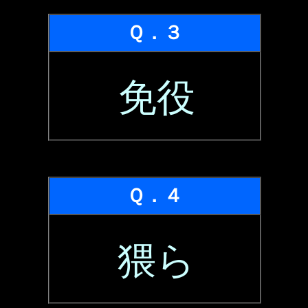
Ｑ．３
免役
Ｑ．４
猥ら