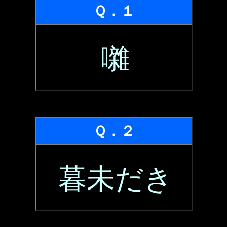
Ｑ．１
囃
Ｑ．２
暮未だき