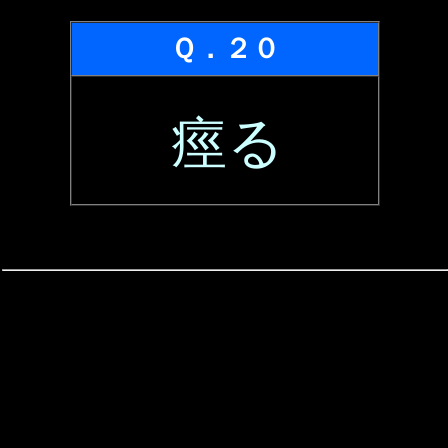
Ｑ．２０
痙る