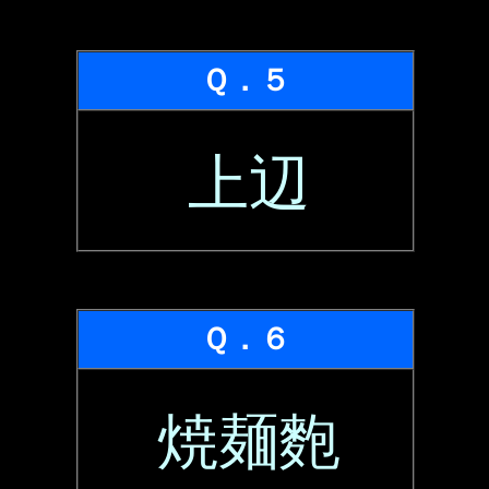
Ｑ．５
上辺
Ｑ．６
焼麺麭