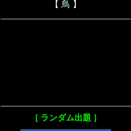
【
鳥
】
［ ランダム出題 ］