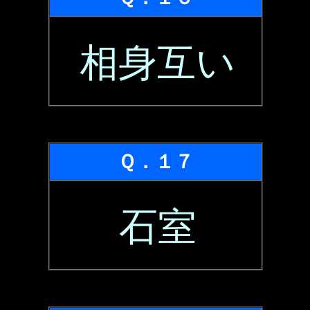
相身互い
Ｑ．１７
石室